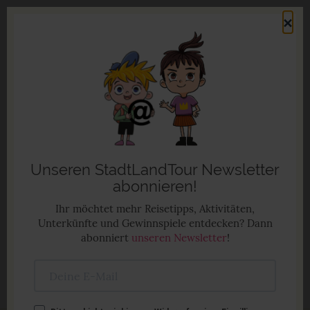
Direkt
×
zum
Men
Inhalt
Familienurlaub in Deutschland
Anzeige
Unseren StadtLandTour Newsletter
abonnieren!
Ihr möchtet mehr Reisetipps, Aktivitäten,
Unterkünfte und Gewinnspiele entdecken? Dann
abonniert
unseren Newsletter
!