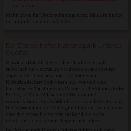
StadtLandTour.de verwendet Cookies
mit Kindern
Mehr Ideen für Unternehmungen mit Kindern findet
Einige von ihnen sind notwendig, während andere nicht
ihr unter
Familienurlaub Eifel
.
notwendig sind, jedoch helfen das Onlineangebot zu
verbessern und wirtschaftlich zu betreiben. Du kannst in
den Einsatz der nicht notwendigen Cookies mit dem Klick
auf die Schaltfläche »Akzeptieren« einwilligen oder dich
Der Zauberhafte: Nationalpark Unteres
per Klick auf »Anpassen« anders entscheiden. Die
Odertal
Einwilligung umfasst alle vorausgewählten, bzw. von dir
Würde es Hobbits geben, dann hätten sie sich
ausgewählten Cookies. Du kannst diese Einstellungen
sicherlich im Odertal im Nordosten Brandenburgs
jederzeit aufrufen und Cookies auch nachträglich
angesiedelt. Eine bezaubernde Auen- und
jederzeit abwählen. Weitere Hinweise zu den
Kulturlandschaft findet man hier vor und eine
verwendeten Verfahren und Begrifflichkeiten (z.B.
fantastische Mischung aus Wasser und Wildnis. Große
»Cookies«, »Marketing« und »Statistik«) erhältst du in
Polder, liebliche Wiesen und Weiden und
der Datenschutzerklärung.
verwunschene Auenwälder bestimmen das Naturbild.
Der Wasserstand der Oder gibt hier den Ton an, ohne
dass der Mensch eingreift, mal sind die Auen
Datenschutzerklärung
|
Impressum
überlaufen, dann wieder liegen sie trocken.
Im Nationalpark Unteres Odertal fühlen sich dann