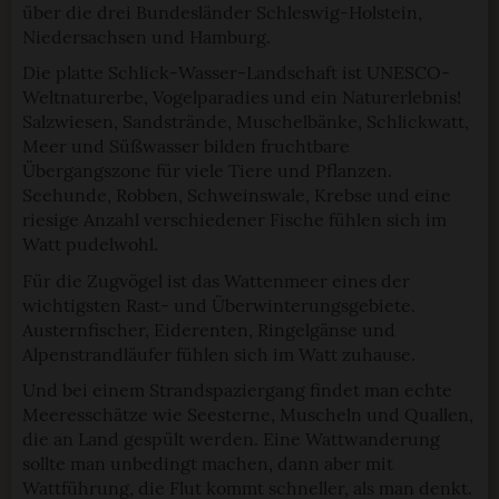
über die drei Bundesländer Schleswig-Holstein,
Niedersachsen und Hamburg.
Die platte Schlick-Wasser-Landschaft ist UNESCO-
Weltnaturerbe, Vogelparadies und ein Naturerlebnis!
Salzwiesen, Sandstrände, Muschelbänke, Schlickwatt,
Meer und Süßwasser bilden fruchtbare
Übergangszone für viele Tiere und Pflanzen.
Seehunde, Robben, Schweinswale, Krebse und eine
riesige Anzahl verschiedener Fische fühlen sich im
Watt pudelwohl.
Für die Zugvögel ist das Wattenmeer eines der
wichtigsten Rast- und Überwinterungsgebiete.
Austernfischer, Eiderenten, Ringelgänse und
Alpenstrandläufer fühlen sich im Watt zuhause.
Und bei einem Strandspaziergang findet man echte
Meeresschätze wie Seesterne, Muscheln und Quallen,
die an Land gespült werden. Eine Wattwanderung
sollte man unbedingt machen, dann aber mit
Wattführung, die Flut kommt schneller, als man denkt.