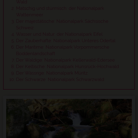
Wald
Matschig und stürmisch: der Nationalpark
Wattenmeer
Der majestätische: Nationalpark Sächsische
Schweiz
Wasser und Natur: der Nationalpark Eifel
Der Zauberhafte: Nationalpark Unteres Odertal
Der Maritime: Nationalpark Vorpommersche
Boddenlandschaft
Der Waldige: Nationalpark Kellerwald-Edersee
Der Keltische: Nationalpark Hunsrück-Hochwald
Der Wässrige: Nationalpark Müritz
Der Schwarze: Nationalpark Schwarzwald