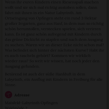
StadtLandTour.de verwendet Cookies
Wenn ihr euren Kindern einen Riesenspaß machen
wollt und sie sich mal richtig austoben sollen, dann
fahrt mit ihnen in ein Natur Labyrinth. Am
Einige von ihnen sind notwendig, während andere nicht
Ortseingang von Opfingen steht ein rund 3 Hektar
notwendig sind, jedoch helfen das Onlineangebot zu
großer Irrgarten, ganz aus Hanf, in dem man so richtig
verbessern und wirtschaftlich zu betreiben. Du kannst in
schön herumtollen, verstecken spielen, sich verirren
den Einsatz der nicht notwendigen Cookies mit dem Klick
kann. Es ist ganz schön aufregend mit Kindern durch
auf die Schaltfläche »Akzeptieren« einwilligen oder dich
das grüne Dickicht zu stapfen und nach dem Ausgang
per Klick auf »Anpassen« anders entscheiden. Die
zu suchen. Waren wir an dieser Ecke nicht schon mal?
Einwilligung umfasst alle vorausgewählten, bzw. von dir
Was befindet sich hinter der nächsten Kurve? Habt ihr
ausgewählten Cookies. Du kannst diese Einstellungen
es auch rascheln gehört? Kommen wir wirklich
jederzeit aufrufen und Cookies auch nachträglich
wieder raus? So weit wir wissen, hat noch jeder den
jederzeit abwählen. Weitere Hinweise zu den
Ausgang gefunden.
verwendeten Verfahren und Begrifflichkeiten (z.B.
Betörend ist auch der süße Hanfduft in dem
»Cookies«, »Marketing« und »Statistik«) erhältst du in
Labyrinth, ein Ausflug mit Kindern in Freiburg für alle
der Datenschutzerklärung.
Sinne.
Datenschutzerklärung
|
Impressum
Adresse
Maisfeld-Labyrinth Opfingen
Waldmösle 2