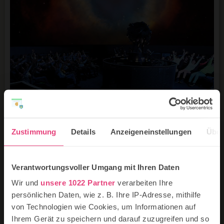
Zustimmung
Details
Anzeigeneinstellungen
Über
© Planetarium Freiburg
Ins Planetarium zum Sternegucken
Verantwortungsvoller Umgang mit Ihren Daten
Sag mir, wieviel Sternlein ste-he-en, an dem blau-au-
Wir und
unsere 1022 Partner
verarbeiten Ihre
en Himmelzelt... ? Wer diese Frage beantworten will,
persönlichen Daten, wie z. B. Ihre IP-Adresse, mithilfe
der macht am besten mit seinen Kindern einen
von Technologien wie Cookies, um Informationen auf
Ausflug zum Planetarium. Darüber hinaus erfahrt ihr
Ihrem Gerät zu speichern und darauf zuzugreifen und so