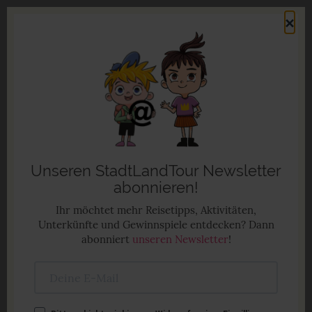
Direkt
×
zum
Men
Inhalt
Familienurlaub in Deutschland
Anzeige
Unseren StadtLandTour Newsletter
abonnieren!
Ihr möchtet mehr Reisetipps, Aktivitäten,
Unterkünfte und Gewinnspiele entdecken? Dann
abonniert
unseren Newsletter
!