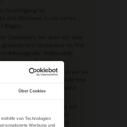
n Spaziergang im
t den Horizont in ein zartes
el Rügen.
g im Ozeaneum, bei dem wir zum
n gemütlichen Sitzsäcken im Wal-
fen lebensgroße Walmodelle
ndrücke verarbeiten.
torische Altstadt, bei dem wir im
colai Café sitzen und köstlichen
nserem Logenplatz das bunte
Über Cookies
bewundern.
 Kindern und was Familien mit
en, welche schönen Orte in
 mithilfe von Technologien
 und was sich unbedingt zu
personalisierte Werbung und