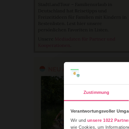
StadtLandTour – Familienurlaub in
Deutschland hat Reisetipps und
Freizeitideen für Familien mit Kindern in
Bestenlisten. Lest hier unsere
persönlichen Favoriten in Listen.
Unsere
Mediadaten für Partner und
Kooperationen
.
NEU AUF STADTLANDTOUR
Zustimmung
Verantwortungsvoller Umgan
Wir und
unsere 1022 Partne
wie Cookies, um Information