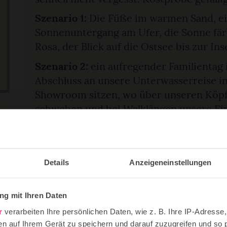
Szenario 1:
Die Füße im warmen Sand, ei
Sonnenuntergang am Ufer, die Sonne färb
Rosa, der Blick auf die Ostsee bis zur Ins
Szenario 2:
ein aufregender Familienta
Abschluss an unsere Unterwasserreise i
Showroom sitzen, wo über unseren Köp
schweben und bei Walklängen unsere Ei
Szenario 3:
ein Spaziergang durch die his
Anschluss auf dem Alten Marktplatz im Ni
Kuchen und Erdbeereis essen und von u
Details
Anzeigeneinstellungen
Treiben und die historischen Gebäude 
Wo es am schönsten ist in Stralsund mit
g mit Ihren Daten
Kindern in Stralsund erlebt haben müss
r
verarbeiten Ihre persönlichen Daten, wie z. B. Ihre IP-Adresse,
Stralsund mit Kindern zu besuchen sind
en auf Ihrem Gerät zu speichern und darauf zuzugreifen und so 