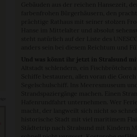
Gebäuden aus der reichen Hansezeit, d
farbenfrohen Bürgerhäusern, den prachtv
prächtige Rathaus mit seiner stolzen Fr
Hanse im Mittelalter und absolut sehensw
steht natürlich auf der Liste des UNESC
anders sein bei diesem Reichtum und Fül
Und was könnt ihr jetzt in Stralsund 
Altstadt schlendern, ein Fischbrötchen 
Schiffe bestaunen, allen voran die Gorch
Segelschulschiff. Ins Meeresmuseum u
Strandspaziergänge machen. Einen Strand
eige
Hafenrundfahrt unternehmen. Wer Ferien
macht, der langweilt sich nicht so schnel
historische Stadt mit viel maritimem Flair
s
Städtetrip nach Stralsund mit Kindern M
schnell nicht vergesst. Kostprobe gefälli