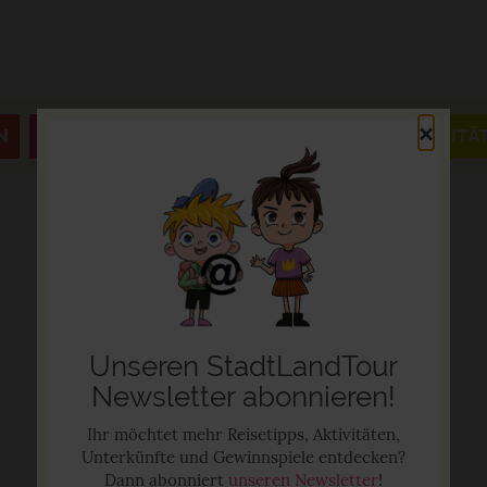
×
N
JAHRESZEITEN & FESTE
AUSFLÜGE & AKTIVITÄ
Unseren StadtLandTour
Newsletter abonnieren!
Ihr möchtet mehr Reisetipps, Aktivitäten,
Unterkünfte und Gewinnspiele entdecken?
Dann abonniert
unseren Newsletter
!