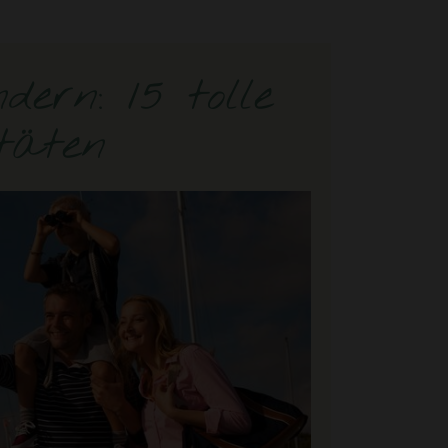
ern: 15 tolle
täten