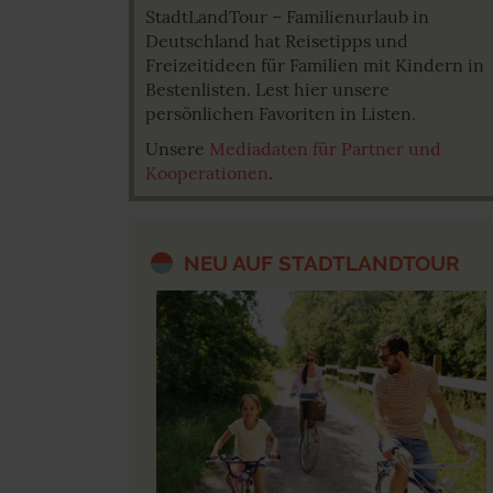
StadtLandTour – Familienurlaub in
auch nachträglich jederzeit 
Deutschland hat Reisetipps und
»Cookies«, »Marketing« und »
Freizeitideen für Familien mit Kindern in
Bestenlisten. Lest hier unsere
Datenschutzerklärung
|
Im
persönlichen Favoriten in Listen.
Unsere
Mediadaten für Partner und
Kooperationen
.
NEU AUF STADTLANDTOUR