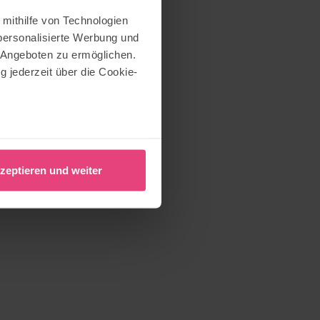
 mithilfe von Technologien
personalisierte Werbung und
 Angeboten zu ermöglichen.
g jederzeit über die Cookie-
au sein können
zieren
zeptieren und weiter
hre Präferenzen im
Abschnitt
nlineangebot zu verbessern
dem Klick auf die
n. Die Einwilligung umfasst
erzeit aufrufen und Cookies