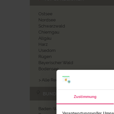
Ostsee
Nordsee
Schwarzwald
Chiemgau
Allgäu
Harz
Usedom
Rügen
Bayerischer Wald
Bodensee
> Alle Regionen im Überblick
BUNDESLÄNDER
Zustimmung
Baden-Württemberg
Verantwortungsvoller Umgan