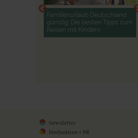
Familienurlaub Deutschland
günstig: Die besten Tipps zum
Reisen mit Kindern
mit Kindern:
 den
alles erleben
Newsletter
Footer
Mediadaten + PR