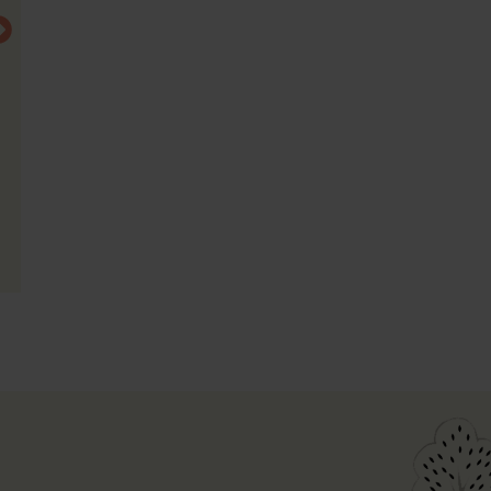
Familienurlaub gut planen:
Potsdamer Pla
Welche Hoteldetails Eltern
Was ihr rund
vor der Buchung prüfen
Potsdamer Pla
sollten
könnt