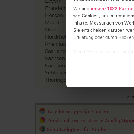
Bayern
Brandenburg
Wir und
unsere 1022 Partne
Hessen
wie Cookies, um Information
Mecklenburg-Vorpommern
Inhalte, Messungen von Werb
Niedersachsen
Sie entscheiden darüber, wer
Nordrhein-Westfalen
Erklärung oder durch Klicken
Rheinland-Pfalz
Saarland
Wenn Sie es erlauben, würde
Sachsen
Informationen über Ih
Sachsen-Anhalt
Ihr Gerät durch aktiv
Schleswig-Holstein
Erfahren Sie mehr darüber, w
Thüringen
Einzelheiten
fest.
StadtLandTour.de verwend
Anz
Tolle Reisetipps für Familien
Einige von ihnen sind notwen
und wirtschaftlich zu betrei
Persönlich recherchierte Ausflugstipp
Schaltfläche »Akzeptieren« e
Schnitzeljagden für Kinder
alle vorausgewählten, bzw. v