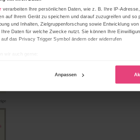
r
verarbeiten Ihre persönlichen Daten, wie z. B. Ihre IP-Adresse,
en auf Ihrem Gerät zu speichern und darauf zuzugreifen und so 
ung und Inhalten, Zielgruppenforschung sowie Entwicklung von
 Ihre Daten für welche Zwecke nutzt. Sie können Ihre Einwilligun
 auf das Privacy Trigger Symbol ändern oder widerrufen
n wir auch gerne:
re geografische Lage erfassen, welche bis auf einige Meter gen
es Scannen nach bestimmten Merkmalen (Fingerprinting) identifi
Anpassen
Ak
ie Ihre persönlichen Daten verarbeitet werden, und legen Sie I
et Cookies
eige
dig, während andere nicht notwendig sind, jedoch helfen das O
ben. Du kannst in den Einsatz der nicht notwendigen Cookies mit 
s
inwilligen oder dich per Klick auf »Anpassen« anders entscheide
on dir ausgewählten Cookies. Du kannst diese Einstellungen jed