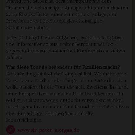
Pfarrkirche St. Niklas, dem Marktplatz mit dem
Rathaus, dem ehemaligen Amtsgericht, der markanten
Schießhausbrücke, einer Pumptrack-Anlage, der
Privatbrauerei Specht und der ehemaligen
Schallplattenfabrik.
Jeder Ort birgt kleine Aufgaben, Denksportaufgaben
und Informationen aus uralter Bergbautradition –
zugeschnitten auf Familien mit Kindern ab ca. sieben
Jahren.
Was diese Tour so besonders für Familien macht?
Erstens: Ihr gestaltet das Tempo selbst. Wenn ihr eine
Pause braucht oder lieber länger einen Ort erkunden
wollt, pausiert ihr die Tour einfach. Zweitens: Ihr lernt
neue Perspektiven auf euren Urlaubsort kennen. Ihr
seid zu Fuß unterwegs, entdeckt versteckte Winkel,
rätselt gemeinsam in der Familie und lernt dabei etwas
über Erzgebirge, Zinnbergbau und alte
Industriekultur.
www.sir-peter-morgan.de