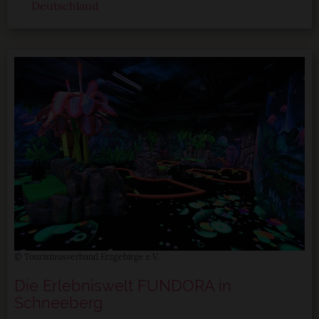
StadtLandTour.de verwendet Cookies
Deutschland
Einige von ihnen sind notwendig, während andere nicht
notwendig sind, jedoch helfen das Onlineangebot zu
verbessern und wirtschaftlich zu betreiben. Du kannst in
den Einsatz der nicht notwendigen Cookies mit dem Klick
auf die Schaltfläche »Akzeptieren« einwilligen oder dich
per Klick auf »Anpassen« anders entscheiden. Die
Einwilligung umfasst alle vorausgewählten, bzw. von dir
ausgewählten Cookies. Du kannst diese Einstellungen
jederzeit aufrufen und Cookies auch nachträglich
jederzeit abwählen. Weitere Hinweise zu den
verwendeten Verfahren und Begrifflichkeiten (z.B.
»Cookies«, »Marketing« und »Statistik«) erhältst du in
der Datenschutzerklärung.
© Tourismusverband Erzgebirge e.V.
Datenschutzerklärung
|
Impressum
Die Erlebniswelt FUNDORA in
Schneeberg