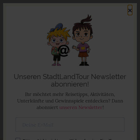
Direkt
×
zum
Men
Inhalt
Familienurlaub in Deutschland
Anzeige
Unseren StadtLandTour Newsletter
abonnieren!
Ihr möchtet mehr Reisetipps, Aktivitäten,
Unterkünfte und Gewinnspiele entdecken? Dann
abonniert
unseren Newsletter
!