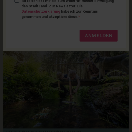
Bitte schickt mir bis zum Widerruf meiner Einwilligung
Erzgebirge mit Kindern:
den StadtLandTour Newsletter. Die
Datenschutzerklärung
habe ich zur Kenntnis
genommen und akzeptiere diese.
26 schöne Ausflugsziele
für Familien
ANMELDEN