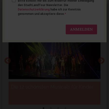
Bitte schickt mir bis zum Widerruf meiner Einwilligung
den StadtLandTour Newsletter. Die
Datenschutzerklärung
habe ich zur Kenntnis
AKTUELLES
genommen und akzeptiere diese.
ANMELDEN
Die 12 schönsten Musicals für Kinder
D
B