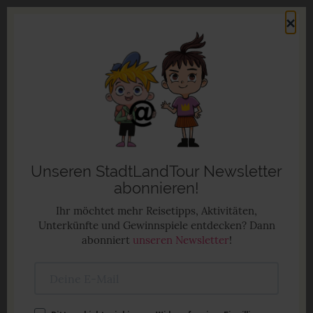
Direkt
×
zum
Men
Inhalt
Familienurlaub in Deutschland
Anzeige
Unseren StadtLandTour Newsletter
abonnieren!
Ihr möchtet mehr Reisetipps, Aktivitäten,
Unterkünfte und Gewinnspiele entdecken? Dann
abonniert
unseren Newsletter
!