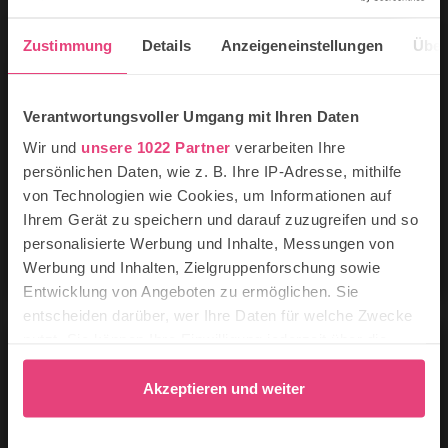
Zustimmung
Details
Anzeigeneinstellungen
Über
Verantwortungsvoller Umgang mit Ihren Daten
11 schöne Mittelaltermärkte &
Wir und
unsere 1022 Partner
verarbeiten Ihre
Ritterturniere in NRW
persönlichen Daten, wie z. B. Ihre IP-Adresse, mithilfe
von Technologien wie Cookies, um Informationen auf
Nordrhein-Westfalen ist eine der
Ihrem Gerät zu speichern und darauf zuzugreifen und so
geschichtsträchtigsten Regionen Deutschlands und
ein perfekter Ort, um mit den Kindern in die Welt
personalisierte Werbung und Inhalte, Messungen von
des Mittelalters einzutauchen.
Werbung und Inhalten, Zielgruppenforschung sowie
Entwicklung von Angeboten zu ermöglichen. Sie
entscheiden darüber, wer Ihre Daten für welche Zwecke
nutzt. Sie können Ihre Einwilligung jederzeit über die
Cookie-Erklärung oder durch Klicken auf das Privacy
Trigger Symbol ändern oder widerrufen
Akzeptieren und weiter
Wenn Sie es erlauben, würden wir auch gerne: