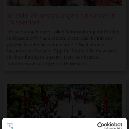
10 tolle Veranstaltungen für Kinder in
Düsseldorf
Ihr sucht nach einer tollen Veranstaltung für Kinder
in Düsseldorf? Nach einem Event, das ihr mit der
ganzen Familie besuchen könnt? Nach einem
besonderen Freizeit-Tipp für Kinder? Dann werdet
ihr hier fündig in unserer Liste der besten
Kinderveranstaltungen in Düsseldorf.