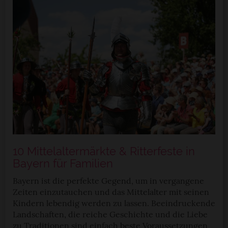
ausgewählten Cookies. Du kannst diese Einstellungen
jederzeit aufrufen und Cookies auch nachträglich
jederzeit abwählen. Weitere Hinweise zu den
verwendeten Verfahren und Begrifflichkeiten (z.B.
»Cookies«, »Marketing« und »Statistik«) erhältst du in
der Datenschutzerklärung.
Datenschutzerklärung
|
Impressum
10 Mittelaltermärkte & Ritterfeste in
Bayern für Familien
Bayern ist die perfekte Gegend, um in vergangene
Zeiten einzutauchen und das Mittelalter mit seinen
Kindern lebendig werden zu lassen. Beeindruckende
Landschaften, die reiche Geschichte und die Liebe
zu Traditionen sind einfach beste Voraussetzungen