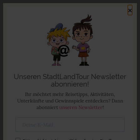
Direkt
×
zum
Men
Inhalt
Familienurlaub in Deutschland
Anzeige
Unseren StadtLandTour Newsletter
abonnieren!
Ihr möchtet mehr Reisetipps, Aktivitäten,
Unterkünfte und Gewinnspiele entdecken? Dann
abonniert
unseren Newsletter
!