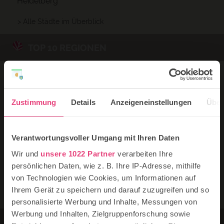
Heidelberg
> Alle Städte im Überblick
TOP 10 REGIONEN
Ostsee
Nordsee
Schwarzwald
Zustimmung
Details
Anzeigeneinstellungen
Über
Chiemgau
Allgäu
Harz
Verantwortungsvoller Umgang mit Ihren Daten
Usedom
Rügen
Wir und
unsere 1022 Partner
verarbeiten Ihre
Bayerischer Wald
persönlichen Daten, wie z. B. Ihre IP-Adresse, mithilfe
Bodensee
von Technologien wie Cookies, um Informationen auf
Ihrem Gerät zu speichern und darauf zuzugreifen und so
> Alle Regionen im Überblick
personalisierte Werbung und Inhalte, Messungen von
Werbung und Inhalten, Zielgruppenforschung sowie
BUNDESLÄNDER