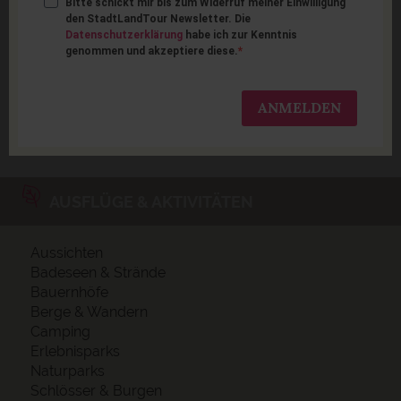
Bitte schickt mir bis zum Widerruf meiner Einwilligung
Spielplätze in
den StadtLandTour Newsletter. Die
Datenschutzerklärung
habe ich zur Kenntnis
Deutschland
genommen und akzeptiere diese.
ANMELDEN
AUSFLÜGE & AKTIVITÄTEN
Aussichten
Badeseen & Strände
Bauernhöfe
Berge & Wandern
Camping
Erlebnisparks
Naturparks
Schlösser & Burgen