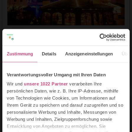
Die 9 schönsten Weihnachtsmärkte in
Potsdam
Zur Adventszeit ist es besonders schön in der
Zustimmung
Details
Anzeigeneinstellungen
Über
Landeshauptstadt Brandenburgs: Das UNESCO-
Welterbe mit seinen Schlössern, Seen und
historischen Gebäuden ist eine märchenhafte
Verantwortungsvoller Umgang mit Ihren Daten
Kulisse für das vorweihnachtliche Treiben.
Wir und
unsere 1022 Partner
verarbeiten Ihre
persönlichen Daten, wie z. B. Ihre IP-Adresse, mithilfe
von Technologien wie Cookies, um Informationen auf
Ihrem Gerät zu speichern und darauf zuzugreifen und so
personalisierte Werbung und Inhalte, Messungen von
Werbung und Inhalten, Zielgruppenforschung sowie
Entwicklung von Angeboten zu ermöglichen. Sie