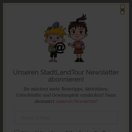
Direkt
×
zum
Men
Inhalt
Familienurlaub in Deutschland
Anzeige
Unseren StadtLandTour Newsletter
abonnieren!
Ihr möchtet mehr Reisetipps, Aktivitäten,
Unterkünfte und Gewinnspiele entdecken? Dann
abonniert
unseren Newsletter
!