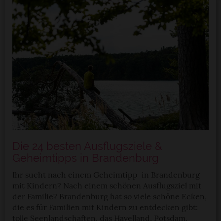
verbessern und wirtschaftlich zu betreiben. Du kannst in
den Einsatz der nicht notwendigen Cookies mit dem Klick
auf die Schaltfläche »Akzeptieren« einwilligen oder dich
per Klick auf »Anpassen« anders entscheiden. Die
Einwilligung umfasst alle vorausgewählten, bzw. von dir
ausgewählten Cookies. Du kannst diese Einstellungen
jederzeit aufrufen und Cookies auch nachträglich
jederzeit abwählen. Weitere Hinweise zu den
verwendeten Verfahren und Begrifflichkeiten (z.B.
»Cookies«, »Marketing« und »Statistik«) erhältst du in
der Datenschutzerklärung.
Die 24 besten Ausflugsziele &
Datenschutzerklärung
|
Impressum
Geheimtipps in Brandenburg
Ihr sucht nach einem Geheimtipp in Brandenburg
mit Kindern? Nach einem schönen Ausflugsziel mit
der Familie? Brandenburg hat so viele schöne Ecken,
die es für Familien mit Kindern zu entdecken gibt:
tolle Seenlandschaften, das Havelland, Potsdam,