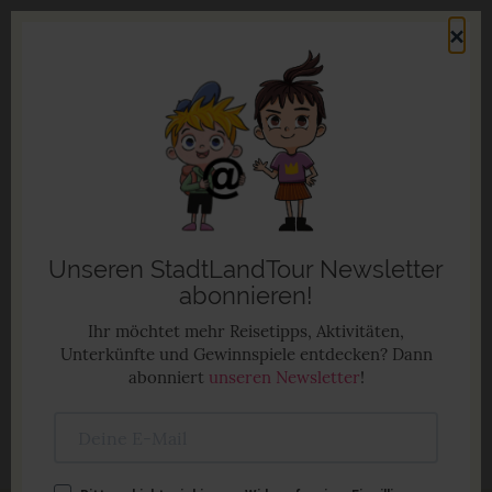
Direkt
×
zum
Men
Inhalt
Familienurlaub in Deutschland
Anzeige
Unseren StadtLandTour Newsletter
abonnieren!
Ihr möchtet mehr Reisetipps, Aktivitäten,
Unterkünfte und Gewinnspiele entdecken? Dann
abonniert
unseren Newsletter
!