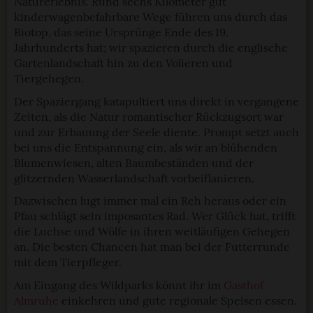
Naturerlebnis. Rund sechs Kilometer gut
kinderwagenbefahrbare Wege führen uns durch das
Biotop, das seine Ursprünge Ende des 19.
Jahrhunderts hat; wir spazieren durch die englische
Gartenlandschaft hin zu den Volieren und
Tiergehegen.
Der Spaziergang katapultiert uns direkt in vergangene
Zeiten, als die Natur romantischer Rückzugsort war
und zur Erbauung der Seele diente. Prompt setzt auch
bei uns die Entspannung ein, als wir an blühenden
Blumenwiesen, alten Baumbeständen und der
glitzernden Wasserlandschaft vorbeiflanieren.
Dazwischen lugt immer mal ein Reh heraus oder ein
Pfau schlägt sein imposantes Rad. Wer Glück hat, trifft
die Luchse und Wölfe in ihren weitläufigen Gehegen
an. Die besten Chancen hat man bei der Futterrunde
mit dem Tierpfleger.
Am Eingang des Wildparks könnt ihr im
Gasthof
Almruhe
einkehren und gute regionale Speisen essen.