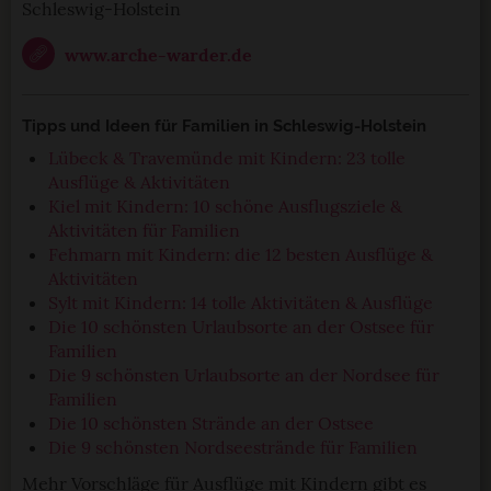
StadtLandTour.de verwendet Cookies
Schleswig-Holstein
www.arche-warder.de
Einige von ihnen sind notwendig, während andere nicht
notwendig sind, jedoch helfen das Onlineangebot zu
verbessern und wirtschaftlich zu betreiben. Du kannst in
Tipps und Ideen für Familien in Schleswig-Holstein
den Einsatz der nicht notwendigen Cookies mit dem Klick
Lübeck & Travemünde mit Kindern: 23 tolle
auf die Schaltfläche »Akzeptieren« einwilligen oder dich
Ausflüge & Aktivitäten
per Klick auf »Anpassen« anders entscheiden. Die
Kiel mit Kindern: 10 schöne Ausflugsziele &
Einwilligung umfasst alle vorausgewählten, bzw. von dir
Aktivitäten für Familien
ausgewählten Cookies. Du kannst diese Einstellungen
Fehmarn mit Kindern: die 12 besten Ausflüge &
jederzeit aufrufen und Cookies auch nachträglich
Aktivitäten
jederzeit abwählen. Weitere Hinweise zu den
Sylt mit Kindern: 14 tolle Aktivitäten & Ausflüge
verwendeten Verfahren und Begrifflichkeiten (z.B.
Die 10 schönsten Urlaubsorte an der Ostsee für
»Cookies«, »Marketing« und »Statistik«) erhältst du in
Familien
der Datenschutzerklärung.
Die 9 schönsten Urlaubsorte an der Nordsee für
Familien
Die 10 schönsten Strände an der Ostsee
Datenschutzerklärung
|
Impressum
Die 9 schönsten Nordseestrände für Familien
Mehr Vorschläge für Ausflüge mit Kindern gibt es