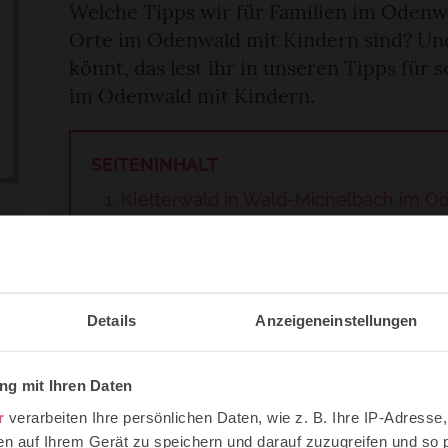
Welche Tipps wir für Familien im Odenw
Orte im Odenwald mit Kindern sind? Und
könnt, das lest ihr in unseren Tipps für
im Odenwald mit Kindern.
SEITENINHALT
Kletterwald in Wald-Michelbach im O
Klettern im Felsenmeer im Odenwald
Wandern mit Lamas im Odenwald
Eine Kinderführung auf Burg Breuberg
Naturerlebnis für die Familie im Natu
Details
Anzeigeneinstellungen
In die Eberstadter Tropfsteinhöhle
Der Märchenpfad in der Obrunnschluc
Auf den alla hopp! Spielplatz in Abtst
g mit Ihren Daten
Schloss Alsbach besuchen
r
verarbeiten Ihre persönlichen Daten, wie z. B. Ihre IP-Adresse,
Geo-Naturpark Bergstraße-Odenwald
en auf Ihrem Gerät zu speichern und darauf zuzugreifen und so 