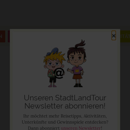
×
N
JAHRESZEITEN & FESTE
AUSFLÜGE & AKTIVITÄ
Unseren StadtLandTour
Newsletter abonnieren!
Ihr möchtet mehr Reisetipps, Aktivitäten,
Unterkünfte und Gewinnspiele entdecken?
Dann abonniert
unseren Newsletter
!