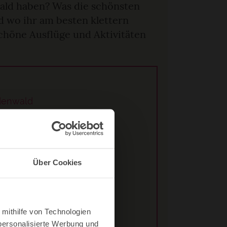
ald haben? Was die schönsten
 wo ihr am besten klettern
 schöne Ausflüge und Aktivitäten
denwald
rpark Neckartal-Odenwald
Über Cookies
ht
einach
 mithilfe von Technologien
personalisierte Werbung und