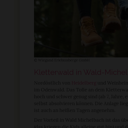
© Wiegand Erlebnisberge GmbH
Kletterwald in Wald-Mich
Nordöstlich von
Heidelberg
und Weinheim 
im Odenwald. Das Tolle an dem Kletterwald
hoch und schwer genug sind (ab 7, Jahre, e
selbst absolvieren können. Die Anlage li
ist auch an heißen Tagen angenehm.
Der Vorteil in Wald Michelbach ist das 
(das kriegen die Kids alleine gut hin) und 