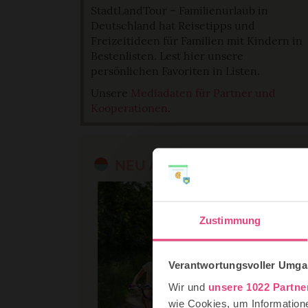
StadtLandTour – Familienurlaub in
Deutschland hat Reisetipps und
Freizeitideen für Familien mit Kindern in
Bestenlisten. Lest hier unsere
persönlichen Favoriten in Listen.
Unsere
Mediadaten für Partner und
Kooperationen
.
NEU AUF STADTLANDTOUR
Zustimmung
Verantwortungsvoller Umgan
Wir und
unsere 1022 Partne
wie Cookies, um Information