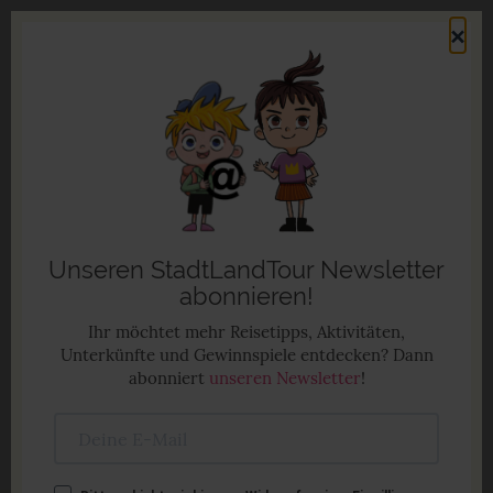
Direkt
×
zum
Men
Inhalt
Familienurlaub in Deutschland
Anzeige
Unseren StadtLandTour Newsletter
abonnieren!
Ihr möchtet mehr Reisetipps, Aktivitäten,
Unterkünfte und Gewinnspiele entdecken? Dann
abonniert
unseren Newsletter
!