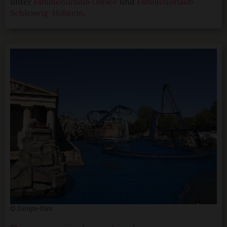
unter
Familienurlaub Ostsee
und
Familienurlaub
Schleswig-Holstein
.
© Europa-Park