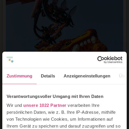
Zustimmung
Details
Anzeigeneinstellungen
Über
©LEGOLAND Deutschland Resort
Verantwortungsvoller Umgang mit Ihren Daten
Das LEGOLAND® Deutschland Resort
Wir und
unsere 1022 Partner
verarbeiten Ihre
in Bayern
persönlichen Daten, wie z. B. Ihre IP-Adresse, mithilfe
von Technologien wie Cookies, um Informationen auf
Das LEGOLAND® Deutschland Resort in Bayern
Ihrem Gerät zu speichern und darauf zuzugreifen und so
befindet sich in der Legoland Allee, klar, wo denn auch