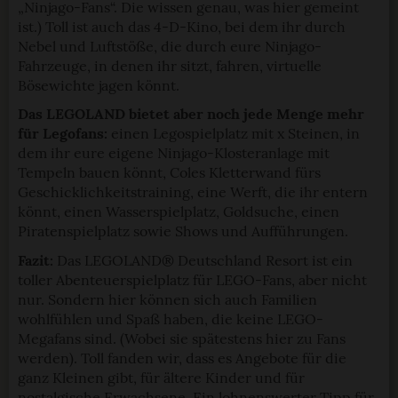
StadtLandTour.de verwendet Cookies
„Ninjago-Fans“. Die wissen genau, was hier gemeint
ist.) Toll ist auch das 4-D-Kino, bei dem ihr durch
Nebel und Luftstöße, die durch eure Ninjago-
Einige von ihnen sind notwendig, während andere nicht
Fahrzeuge, in denen ihr sitzt, fahren, virtuelle
notwendig sind, jedoch helfen das Onlineangebot zu
Bösewichte jagen könnt.
verbessern und wirtschaftlich zu betreiben. Du kannst in
den Einsatz der nicht notwendigen Cookies mit dem Klick
Das LEGOLAND bietet aber noch jede Menge mehr
auf die Schaltfläche »Akzeptieren« einwilligen oder dich
für Legofans:
einen Legospielplatz mit x Steinen, in
dem ihr eure eigene Ninjago-Klosteranlage mit
per Klick auf »Anpassen« anders entscheiden. Die
Tempeln bauen könnt, Coles Kletterwand fürs
Einwilligung umfasst alle vorausgewählten, bzw. von dir
Geschicklichkeitstraining, eine Werft, die ihr entern
ausgewählten Cookies. Du kannst diese Einstellungen
könnt, einen Wasserspielplatz, Goldsuche, einen
jederzeit aufrufen und Cookies auch nachträglich
Piratenspielplatz sowie Shows und Aufführungen.
jederzeit abwählen. Weitere Hinweise zu den
Fazit:
Das LEGOLAND® Deutschland Resort ist ein
verwendeten Verfahren und Begrifflichkeiten (z.B.
toller Abenteuerspielplatz für LEGO-Fans, aber nicht
»Cookies«, »Marketing« und »Statistik«) erhältst du in
nur. Sondern hier können sich auch Familien
der Datenschutzerklärung.
wohlfühlen und Spaß haben, die keine LEGO-
Megafans sind. (Wobei sie spätestens hier zu Fans
Datenschutzerklärung
|
Impressum
werden). Toll fanden wir, dass es Angebote für die
ganz Kleinen gibt, für ältere Kinder und für
nostalgische Erwachsene. Ein lohnenswerter Tipp für