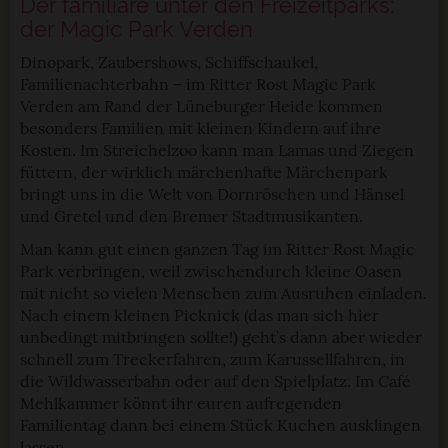
Der familiäre unter den Freizeitparks:
der Magic Park Verden
Dinopark, Zaubershows, Schiffschaukel,
Familienachterbahn – im Ritter Rost Magic Park
Verden am Rand der Lüneburger Heide kommen
besonders Familien mit kleinen Kindern auf ihre
Kosten. Im Streichelzoo kann man Lamas und Ziegen
füttern, der wirklich märchenhafte Märchenpark
bringt uns in die Welt von Dornröschen und Hänsel
und Gretel und den Bremer Stadtmusikanten.
Man kann gut einen ganzen Tag im Ritter Rost Magic
Park verbringen, weil zwischendurch kleine Oasen
mit nicht so vielen Menschen zum Ausruhen einladen.
Nach einem kleinen Picknick (das man sich hier
unbedingt mitbringen sollte!) geht’s dann aber wieder
schnell zum Treckerfahren, zum Karussellfahren, in
die Wildwasserbahn oder auf den Spielplatz. Im Café
Mehlkammer könnt ihr euren aufregenden
Familientag dann bei einem Stück Kuchen ausklingen
lassen.