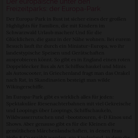
Der europäische unter den
Freizeitparks: der Europa-Park
Der Europa-Park in Rust ist sicher eines der großen
Highlights für Familien, die mit Kindern im
Schwarzwald Urlaub machen! Und für die
Glücklichen, die ganz in der Nähe wohnen. Bei eurem
Besuch lauft ihr durch ein Miniatur-Europa, wo ihr
landestypische Speisen und Gerätschaften
ausprobieren könnt. So gibt es in England einen roten
Doppeldecker Bus als Art Schiffsschaukel und Minis
als Autoscooter, in Griechenland fragt man das Orakel
nach Rat, in Skandinavien besteigt man wilde
Wikingerschiffe.
Im Europa-Park gibt es wirklich alles für jeden:
Spektakuläre Riesenachterbahnen mit viel Gekreische
und Loopings über Loopings, Schiffschaukeln,
Wildwasserrutschen und -bootstouren, 4-D Kinos und
Shows. Aber genauso gibt es für die Kleinen die
gemütlichen Märchenlandschaften, in denen Frau
Holle & Co erzählt werden, ein Kinderland, in dem die