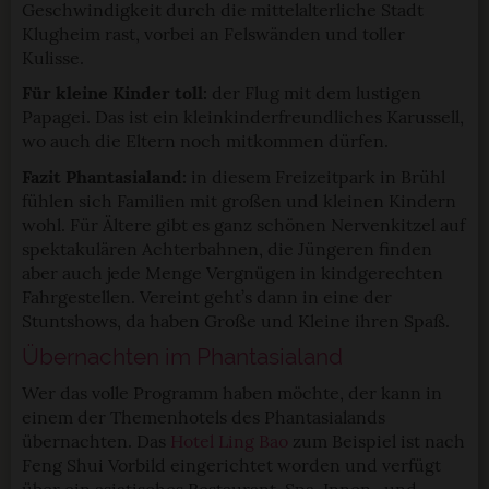
Geschwindigkeit durch die mittelalterliche Stadt
Klugheim rast, vorbei an Felswänden und toller
Kulisse.
Für kleine Kinder toll:
der Flug mit dem lustigen
Papagei. Das ist ein kleinkinderfreundliches Karussell,
wo auch die Eltern noch mitkommen dürfen.
Fazit Phantasialand:
in diesem Freizeitpark in Brühl
fühlen sich Familien mit großen und kleinen Kindern
wohl. Für Ältere gibt es ganz schönen Nervenkitzel auf
spektakulären Achterbahnen, die Jüngeren finden
aber auch jede Menge Vergnügen in kindgerechten
Fahrgestellen. Vereint geht’s dann in eine der
Stuntshows, da haben Große und Kleine ihren Spaß.
Übernachten im Phantasialand
Wer das volle Programm haben möchte, der kann in
einem der Themenhotels des Phantasialands
übernachten. Das
Hotel Ling Bao
zum Beispiel ist nach
Feng Shui Vorbild eingerichtet worden und verfügt
über ein asiatisches Restaurant, Spa, Innen- und