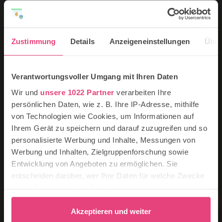
Die 10 schönsten Urlaubsorte an der Ostsee für
Familien
Die 13 schönsten Campingplätze für Familien an
der Ostsee
Zustimmung
Details
Anzeigeneinstellungen
Über
Lübeck & Travemünde mit Kindern: 23 tolle
Ausflüge & Aktivitäten
Wismar mit Kindern: die 16 besten Ausflugsziele &
Verantwortungsvoller Umgang mit Ihren Daten
Unternehmungen
Wir und
unsere 1022 Partner
verarbeiten Ihre
Rügen mit Kindern: 20 schöne Ausflüge für
persönlichen Daten, wie z. B. Ihre IP-Adresse, mithilfe
Familien
Usedom mit Kindern: 18 spannende Aktivitäten für
von Technologien wie Cookies, um Informationen auf
Familien
Ihrem Gerät zu speichern und darauf zuzugreifen und so
Rostock & Warnemünde mit Kindern: 13 tolle
personalisierte Werbung und Inhalte, Messungen von
Ausflugtipps für Familien
Werbung und Inhalten, Zielgruppenforschung sowie
Entwicklung von Angeboten zu ermöglichen. Sie
Mehr Ideen Unternehmungen mit Kindern bekommt
ihr unter
Familienurlaub Ostsee
.
entscheiden darüber, wer Ihre Daten für welche Zwecke
nutzt. Sie können Ihre Einwilligung jederzeit über die
Cookie-Erklärung oder durch Klicken auf das Privacy
Trigger Symbol ändern oder widerrufen
Akzeptieren und weiter
Blau-weißes Idyll: Bauernhofurlaub in