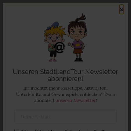
Direkt
×
zum
Men
Inhalt
Familienurlaub in Deutschland
Anzeige
Unseren StadtLandTour Newsletter
abonnieren!
Ihr möchtet mehr Reisetipps, Aktivitäten,
Unterkünfte und Gewinnspiele entdecken? Dann
abonniert
unseren Newsletter
!