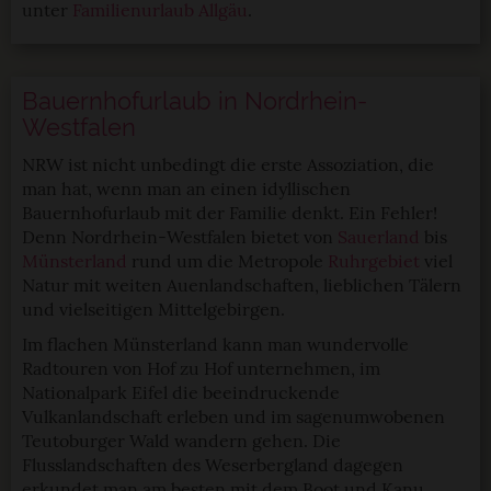
unter
Familienurlaub Allgäu
.
Bauernhofurlaub in Nordrhein-
Westfalen
NRW ist nicht unbedingt die erste Assoziation, die
man hat, wenn man an einen idyllischen
Bauernhofurlaub mit der Familie denkt. Ein Fehler!
Denn Nordrhein-Westfalen bietet von
Sauerland
bis
Münsterland
rund um die Metropole
Ruhrgebiet
viel
Natur mit weiten Auenlandschaften, lieblichen Tälern
und vielseitigen Mittelgebirgen.
Im flachen Münsterland kann man wundervolle
Radtouren von Hof zu Hof unternehmen, im
Nationalpark Eifel die beeindruckende
Vulkanlandschaft erleben und im sagenumwobenen
Teutoburger Wald wandern gehen. Die
Flusslandschaften des Weserbergland dagegen
erkundet man am besten mit dem Boot und Kanu.