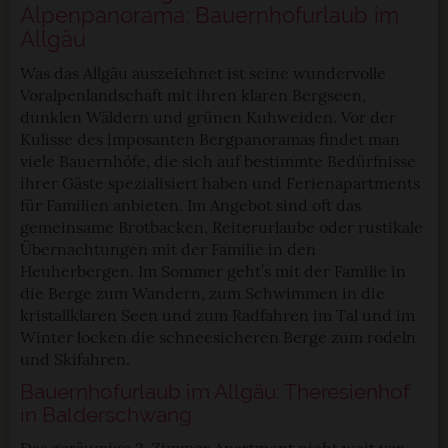
Alpenpanorama: Bauernhofurlaub im
Einwilligung umfasst alle vorausgewählten, bzw. von dir
Allgäu
ausgewählten Cookies. Du kannst diese Einstellungen
jederzeit aufrufen und Cookies auch nachträglich
Was das Allgäu auszeichnet ist seine wundervolle
jederzeit abwählen. Weitere Hinweise zu den
Voralpenlandschaft mit ihren klaren Bergseen,
verwendeten Verfahren und Begrifflichkeiten (z.B.
dunklen Wäldern und grünen Kuhweiden. Vor der
»Cookies«, »Marketing« und »Statistik«) erhältst du in
Kulisse des imposanten Bergpanoramas findet man
viele Bauernhöfe, die sich auf bestimmte Bedürfnisse
der Datenschutzerklärung.
ihrer Gäste spezialisiert haben und Ferienapartments
für Familien anbieten. Im Angebot sind oft das
Datenschutzerklärung
|
Impressum
gemeinsame Brotbacken, Reiterurlaube oder rustikale
Übernachtungen mit der Familie in den
Heuherbergen. Im Sommer geht’s mit der Familie in
die Berge zum Wandern, zum Schwimmen in die
kristallklaren Seen und zum Radfahren im Tal und im
Winter locken die schneesicheren Berge zum rodeln
und Skifahren.
Bauernhofurlaub im Allgäu: Theresienhof
in Balderschwang
Das geräumige 2-Zimmer Apartment nicht weit von