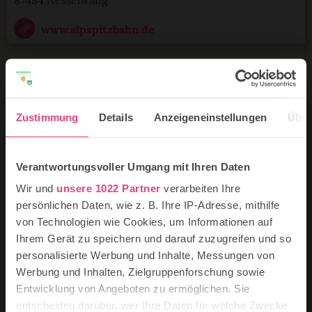
www.alpspitzbahn.de
Rodeln an der Hornbahn in Bad
Zustimmung
Details
Anzeigeneinstellungen
Über
Hindelang
Schöne Rodelbahnen im Allgäu mit Kindern findet ihr
in Bad Hindelang an der jede Menge. Denn hier an der
Verantwortungsvoller Umgang mit Ihren Daten
Hornbahn gibt es gleich drei tolle Rodelbahnen für
Wir und
unsere 1022 Partner
verarbeiten Ihre
euer Schneevergnügen mit Kindern mit
persönlichen Daten, wie z. B. Ihre IP-Adresse, mithilfe
verschiedenen Schwierigkeitsgraden.
von Technologien wie Cookies, um Informationen auf
Die Rodelstrecken sind etwa 3,5 Kilometer lang, die
Ihrem Gerät zu speichern und darauf zuzugreifen und so
gelbe ist kurvig und für anspruchsvolle Rodler ein
personalisierte Werbung und Inhalte, Messungen von
rutschiges Paradies, die rote Rodelstrecke
Werbung und Inhalten, Zielgruppenforschung sowie
schwungvoll und schön rasant und die blaue
Entwicklung von Angeboten zu ermöglichen. Sie
Rodelstrecke eignet sich am besten für Familien mit
entscheiden darüber, wer Ihre Daten für welche Zwecke
Kindern.