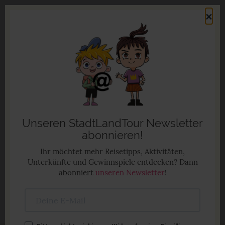
Direkt
×
zum
Men
Inhalt
Familienurlaub in Deutschland
Anzeige
Unseren StadtLandTour Newsletter
abonnieren!
Ihr möchtet mehr Reisetipps, Aktivitäten,
Unterkünfte und Gewinnspiele entdecken? Dann
abonniert
unseren Newsletter
!