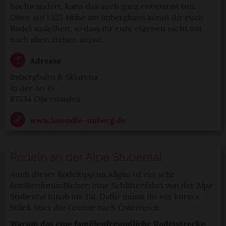
verbessern und wirtschaftlich zu betreiben. Du kannst in
hochwandert, kann das auch ganz entspannt tun.
den Einsatz der nicht notwendigen Cookies mit dem Klick
Oben auf 1.125 Höhe am Imberghaus könnt ihr euch
auf die Schaltfläche »Akzeptieren« einwilligen oder dich
Rodel ausleihen, so dass ihr eure eigenen nicht mit
nach oben ziehen müsst.
per Klick auf »Anpassen« anders entscheiden. Die
Einwilligung umfasst alle vorausgewählten, bzw. von dir
Adresse
ausgewählten Cookies. Du kannst diese Einstellungen
jederzeit aufrufen und Cookies auch nachträglich
Imbergbahn & Skiarena
In der Au 19
jederzeit abwählen. Weitere Hinweise zu den
87534 Oberstaufen
verwendeten Verfahren und Begrifflichkeiten (z.B.
»Cookies«, »Marketing« und »Statistik«) erhältst du in
www.huendle-imberg.de
der Datenschutzerklärung.
Datenschutzerklärung
|
Impressum
Rodeln an der Alpe Stubental
Auch dieser Rodeltipp im Allgäu ist ein sehr
familienfreundlicher: eine Schlittenfahrt von der Alpe
Stubental hinab ins Tal. Dafür müsst ihr ein kurzes
Stück über die Grenze nach Österreich.
Warum das eine familienfreundliche Rodelstrecke