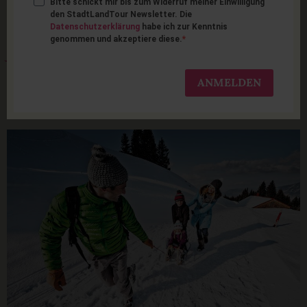
Bitte schickt mir bis zum Widerruf meiner Einwilligung
Schlittenfahren im
den StadtLandTour Newsletter. Die
Datenschutzerklärung
habe ich zur Kenntnis
genommen und akzeptiere diese.
Allgäu: 11 schöne
Rodelbahnen für
ANMELDEN
Familien