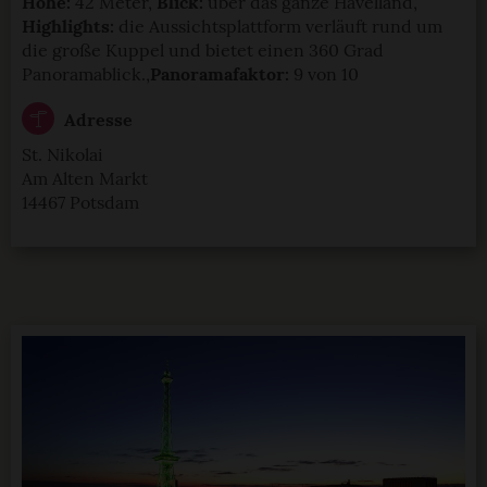
Höhe:
42 Meter,
Blick:
über das ganze Havelland,
Highlights:
die Aussichtsplattform verläuft rund um
die große Kuppel und bietet einen 360 Grad
Panoramablick.,
Panoramafaktor:
9 von 10
Adresse
St. Nikolai
Am Alten Markt
14467 Potsdam