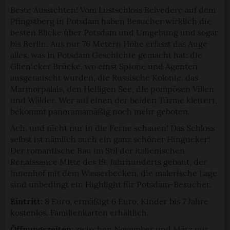
Beste Aussichten! Vom Lustschloss Belvedere auf dem
Pfingstberg in Potsdam haben Besucher wirklich die
besten Blicke über Potsdam und Umgebung und sogar
bis Berlin. Aus nur 76 Metern Höhe erfasst das Auge
alles, was in Potsdam Geschichte gemacht hat: die
Glienicker Brücke, wo einst Spione und Agenten
ausgetauscht wurden, die Russische Kolonie, das
Marmorpalais, den Heiligen See, die pompösen Villen
und Wälder. Wer auf einen der beiden Türme klettert,
bekommt panoramamäßig noch mehr geboten.
Ach, und nicht nur in die Ferne schauen! Das Schloss
selbst ist nämlich auch ein ganz schöner Hingucker!
Der romantische Bau im Stil der italienischen
Renaissance Mitte des 19. Jahrhunderts gebaut, der
Innenhof mit dem Wasserbecken, die malerische Lage
sind unbedingt ein Highlight für Potsdam-Besucher.
Eintritt:
8 Euro, ermäßigt 6 Euro, Kinder bis 7 Jahre
kostenlos. Familienkarten erhältlich.
Öffnungszeiten:
zwischen November und März nur