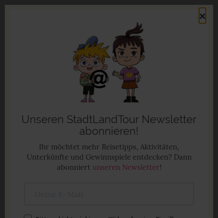
Direkt
×
zum
Men
Inhalt
Familienurlaub in Deutschland
Anzeige
Unseren StadtLandTour Newsletter
abonnieren!
Ihr möchtet mehr Reisetipps, Aktivitäten,
Unterkünfte und Gewinnspiele entdecken? Dann
abonniert
unseren Newsletter
!