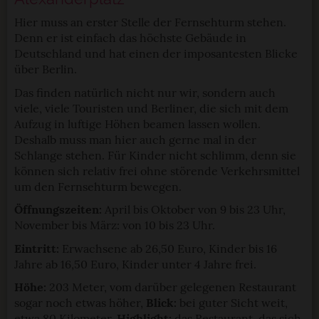
Hier muss an erster Stelle der Fernsehturm stehen.
Denn er ist einfach das höchste Gebäude in
Deutschland und hat einen der imposantesten Blicke
über Berlin.
Das finden natürlich nicht nur wir, sondern auch
viele, viele Touristen und Berliner, die sich mit dem
Aufzug in luftige Höhen beamen lassen wollen.
Deshalb muss man hier auch gerne mal in der
Schlange stehen. Für Kinder nicht schlimm, denn sie
können sich relativ frei ohne störende Verkehrsmittel
um den Fernsehturm bewegen.
Öffnungszeiten:
April bis Oktober von 9 bis 23 Uhr,
November bis März: von 10 bis 23 Uhr.
Eintritt:
Erwachsene ab 26,50 Euro, Kinder bis 16
Jahre ab 16,50 Euro, Kinder unter 4 Jahre frei.
Höhe:
203 Meter, vom darüber gelegenen Restaurant
sogar noch etwas höher,
Blick:
bei guter Sicht weit,
etwa 80 Kilometer,
Highlight:
das Restaurant, das sich