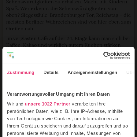
Sehenswürdigkeiten zu erhalten. Macht mit Kindern
Spaß: Wer erkennt die Sehenswürdigkeiten von
oben? Siegessäule, Brandenburger Tor, Reichstag – die
meisten Berliner Wahrzeichen sind von hier oben zum
Greifen nah.
Im verglasten Café auf der 24. Etage kann man sich bei
Kaffee, Kakao und wirklich gutem Kuchen stärken
und weiter staunen.
Öffnungszeiten:
10 bis 19 Uhr im Sommer, 11 bis 18 Uhr
im Winter (letzte Auffahrt jeweils 30 Minuten vor
Zustimmung
Details
Anzeigeneinstellungen
Über
Schließung).
Adresse
Verantwortungsvoller Umgang mit Ihren Daten
Panoramapunkt im Kollhoff Tower
Wir und
unsere 1022 Partner
verarbeiten Ihre
Potsdamer Platz 1
10785 Berlin
persönlichen Daten, wie z. B. Ihre IP-Adresse, mithilfe
von Technologien wie Cookies, um Informationen auf
Tickets online kaufen
Ihrem Gerät zu speichern und darauf zuzugreifen und so
personalisierte Werbung und Inhalte, Messungen von