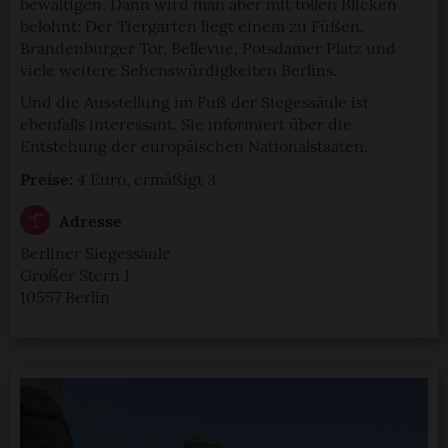
bewältigen. Dann wird man aber mit tollen Blicken
belohnt: Der Tiergarten liegt einem zu Füßen,
Einige von ihnen sind notwendig, während andere nicht
Brandenburger Tor, Bellevue, Potsdamer Platz und
notwendig sind, jedoch helfen das Onlineangebot zu
viele weitere Sehenswürdigkeiten Berlins.
verbessern und wirtschaftlich zu betreiben. Du kannst in
den Einsatz der nicht notwendigen Cookies mit dem Klick
Und die Ausstellung im Fuß der Siegessäule ist
auf die Schaltfläche »Akzeptieren« einwilligen oder dich
ebenfalls interessant. Sie informiert über die
Entstehung der europäischen Nationalstaaten.
per Klick auf »Anpassen« anders entscheiden. Die
Einwilligung umfasst alle vorausgewählten, bzw. von dir
Preise:
4 Euro, ermäßigt 3.
ausgewählten Cookies. Du kannst diese Einstellungen
jederzeit aufrufen und Cookies auch nachträglich
Adresse
jederzeit abwählen. Weitere Hinweise zu den
Berliner Siegessäule
verwendeten Verfahren und Begrifflichkeiten (z.B.
Großer Stern 1
»Cookies«, »Marketing« und »Statistik«) erhältst du in
10557 Berlin
der Datenschutzerklärung.
Datenschutzerklärung
|
Impressum