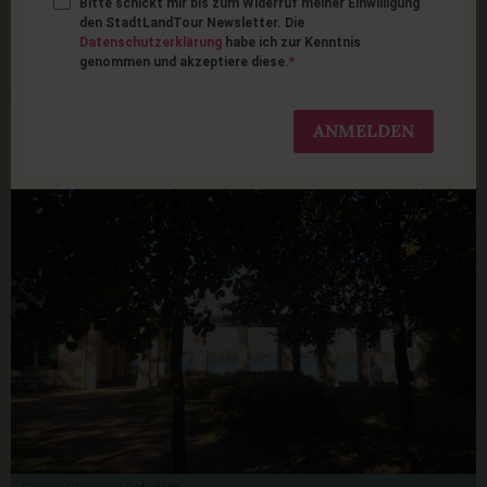
Bitte schickt mir bis zum Widerruf meiner Einwilligung
Die 8 schönsten
den StadtLandTour Newsletter. Die
Datenschutzerklärung
habe ich zur Kenntnis
genommen und akzeptiere diese.
Aussichtspunkte in
Berlin und Potsdam
ANMELDEN