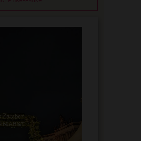
 um den
hof Pinke-Panke
tz alles erleben