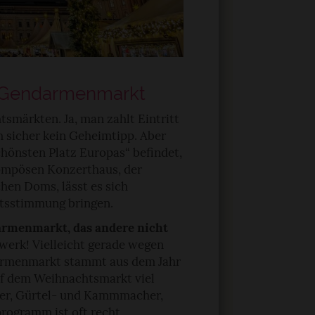
 Gendarmenmarkt
tsmärkten. Ja, man zahlt Eintritt
h sicher kein Geheimtipp. Aber
schönsten Platz Europas“ befindet,
pompösen Konzerthaus, der
hen Doms, lässt es sich
htsstimmung bringen.
rmenmarkt, das andere nicht
erk! Vielleicht gerade wegen
darmenmarkt stammt aus dem Jahr
 auf dem Weihnachtsmarkt viel
zer, Gürtel- und Kammmacher,
rogramm ist oft recht