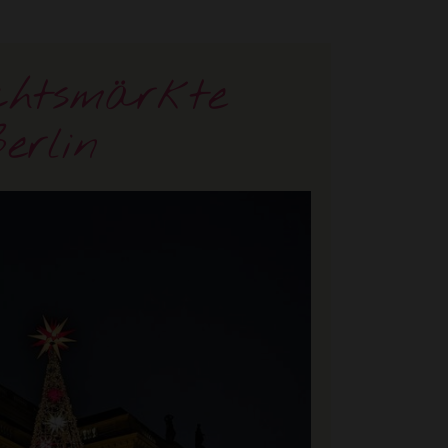
chtsmärkte
erlin