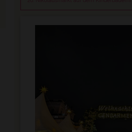
Welche Hoteldetails Eltern
Was ihr rund
Nikolausmarkt auf dem Kinderbauern
vor der Buchung prüfen
Potsdamer Pla
pressum
sollten
könnt