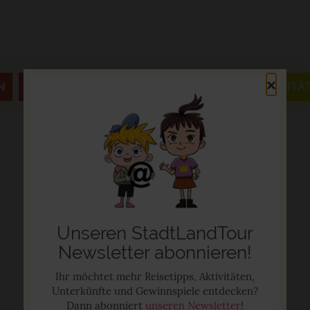
×
N
JAHRESZEITEN & FESTE
AUSFLÜGE & AKTIVITÄ
Unseren StadtLandTour
Newsletter abonnieren!
Ihr möchtet mehr Reisetipps, Aktivitäten,
Unterkünfte und Gewinnspiele entdecken?
Dann abonniert
unseren Newsletter
!