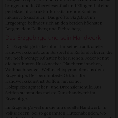
StadtLandTour.de verwendet Cookies
bringen und in Oberwiesenthal und Klingenthal eine
perfekte Infrastruktur für skifahrende Familien
Einige von ihnen sind notwendig, während andere nicht
inklusive Skischulen. Das größte Skigebiet im
notwendig sind, jedoch helfen das Onlineangebot zu
Erzgebirge befindet sich an den beiden höchsten
verbessern und wirtschaftlich zu betreiben. Du kannst in
Bergen, dem Keilberg und Fichtelberg.
den Einsatz der nicht notwendigen Cookies mit dem Klick
Das Erzgebirge und sein Handwerk
auf die Schaltfläche »Akzeptieren« einwilligen oder dich
Das Erzgebirge ist berühmt für seine traditionelle
per Klick auf »Anpassen« anders entscheiden. Die
Handwerkskunst, zum Beispiel die Reifendreherei, die
Einwilligung umfasst alle vorausgewählten, bzw. von dir
nur noch wenige Künstler beherrschen. Jeder kennt
ausgewählten Cookies. Du kannst diese Einstellungen
die berühmten Nussknacker, Räuchermännchen,
jederzeit aufrufen und Cookies auch nachträglich
Weihnachtsengel, Weihnachtspyramiden aus dem
jederzeit abwählen. Weitere Hinweise zu den
Erzgebirge. Der berühmteste Ort für die
verwendeten Verfahren und Begrifflichkeiten (z.B.
Handwerkskunst ist Seiffen, mit seiner
»Cookies«, »Marketing« und »Statistik«) erhältst du in
Holzspielzeugmacher- und Drechslerschule. Aus
der Datenschutzerklärung.
Seiffen stammt das meiste Kunsthandwerk im
Erzgebirge.
Datenschutzerklärung
|
Impressum
Im Erzgebirge viel um die um das alte Handwerk: in
Volksliedern, bei so genannten Hutzenabenden, wo