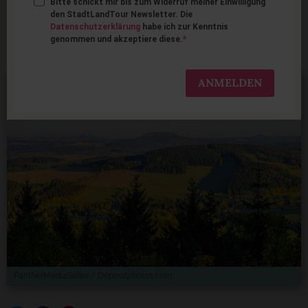
Bitte schickt mir bis zum Widerruf meiner Einwilligung
Familienurlaub im
den StadtLandTour Newsletter. Die
Datenschutzerklärung
habe ich zur Kenntnis
Erzgebirge
genommen und akzeptiere diese.
ANMELDEN
PantherMediaSeller / Depositphotos.com