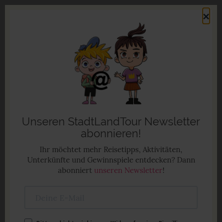
Direkt
×
zum
Men
Inhalt
Familienurlaub in Deutschland
Anzeige
Unseren StadtLandTour Newsletter
abonnieren!
Ihr möchtet mehr Reisetipps, Aktivitäten,
Unterkünfte und Gewinnspiele entdecken? Dann
abonniert
unseren Newsletter
!