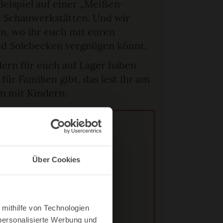
eispiel auf einer „Meißen-
nd Schauwerkstätten. Und wir
en, wo ihr euch mit euren
nd Solebecken vergnügen könnt.
ern für euch auf Lager haben
ür Familien gibt, das lest ihr am
en mit Kindern.
ebniswelt
Über Cookies
dunkle Gassen in Meißen
 mithilfe von Technologien
spark Siebeneichen
personalisierte Werbung und