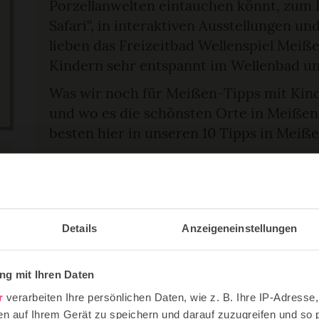
Porzellanwelten eintauchen könnt, zum B
Safari“, in interaktiven Ausstellungen u
lieben das Freizeitbad Wellenspiel Meiß
Kindern sehr entspannt im Wellenbad u
Was wir noch für Meißen-Tipps mit Kind
und wo es die schönsten Orte in Meißen f
besten hier in unseren 10 Tipps in Meiß
SEITENINHALT
Das Porzellan-Museum Meißen mit Erl
Auf die Albrechtsburg
Details
Anzeigeneinstellungen
Das Freizeitbad Wellenspiel
Den Stadtwald Meißen erkunden
g mit Ihren Daten
Einen Nachtwächter-Rundgang durch 
streifen
r
verarbeiten Ihre persönlichen Daten, wie z. B. Ihre IP-Adresse,
Schloss Siebeneichen und Landschaft
en auf Ihrem Gerät zu speichern und darauf zuzugreifen und so 