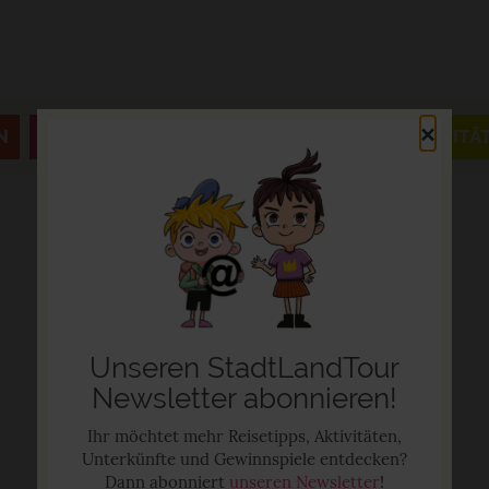
×
N
JAHRESZEITEN & FESTE
AUSFLÜGE & AKTIVITÄ
Unseren StadtLandTour
Newsletter abonnieren!
Ihr möchtet mehr Reisetipps, Aktivitäten,
Unterkünfte und Gewinnspiele entdecken?
Dann abonniert
unseren Newsletter
!