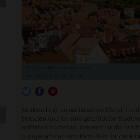
Meißen ist definitiv einen Besuch wert
(manfredxy / Depositphotos.com)
tweet
teilen
pin it
Meißen liegt im sächsischen Elbtal, run
Dresden und ist eine gemütliche Stadt v
natürlich Porzellan. Bekannt ist die Stad
europäischen Porzellans. Was ihr euch 