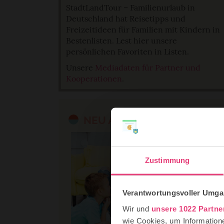
StadtLandTour – Familienurlaub in
Deutschland hat Reisetipps und
Freizeitideen für Familien mit Kindern in
Bestenlisten. Lest hier unsere
persönlichen Favoriten in Listen.
Unsere
Mediadaten für Partner und
Kooperationen
.
NEU AUF STADTLANDTOUR
Zustimmung
Verantwortungsvoller Umgan
Wir und
unsere 1022 Partne
wie Cookies, um Information