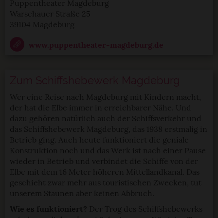
StadtLandTour.de verwendet Cookies
Puppentheater Magdeburg
Warschauer Straße 25
39104 Magdeburg
Einige von ihnen sind notwendig, während andere nicht
notwendig sind, jedoch helfen das Onlineangebot zu
www.puppentheater-magdeburg.de
verbessern und wirtschaftlich zu betreiben. Du kannst in
den Einsatz der nicht notwendigen Cookies mit dem Klick
auf die Schaltfläche »Akzeptieren« einwilligen oder dich
Zum Schiffshebewerk Magdeburg
per Klick auf »Anpassen« anders entscheiden. Die
Einwilligung umfasst alle vorausgewählten, bzw. von dir
Wer eine Reise nach Magdeburg mit Kindern macht,
der hat die Elbe immer in erreichbarer Nähe. Und
ausgewählten Cookies. Du kannst diese Einstellungen
dazu gehören natürlich auch der Schiffsverkehr und
jederzeit aufrufen und Cookies auch nachträglich
das Schiffshebewerk Magdeburg, das 1938 erstmalig in
jederzeit abwählen. Weitere Hinweise zu den
Betrieb ging. Auch heute funktioniert die geniale
verwendeten Verfahren und Begrifflichkeiten (z.B.
Konstruktion noch und das Werk ist nach einer Pause
»Cookies«, »Marketing« und »Statistik«) erhältst du in
wieder in Betrieb und verbindet die Schiffe von der
der Datenschutzerklärung.
Elbe mit dem 16 Meter höheren Mittellandkanal. Das
geschieht zwar mehr aus touristischen Zwecken, tut
Datenschutzerklärung
|
Impressum
unserem Staunen aber keinen Abbruch.
Wie es funktioniert?
Der Trog des Schiffshebewerks