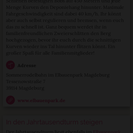
Schienen befestigten Bobs auf 450 Metern und jede
Menge Kurven den Deponiehang hinunter. Maximale
Fahrgeschwindigkeit sind dabei 40 km/h. Ihr könnt
aber auch selbst regulieren und bremsen, wenn euch
das zu schnell ist. Ganz bequem werdet ihr in
familienfreundlichen Zweierschlitten den Berg
hochgezogen, bevor ihr euch durch die schnittigen
Kurven wieder ins Tal hinunter flitzen könnt. Ein
großer Spaß für alle Familienmitglieder!
Adresse
Sommerrodelbahn im Elbauenpark Magdeburg
Tessenowstraße 7
39114 Magdeburg
www.elbauenpark.de
In den Jahrtausendturm steigen
Der Jahrtausendturm liegt ebenfalls im
Elbauenpark