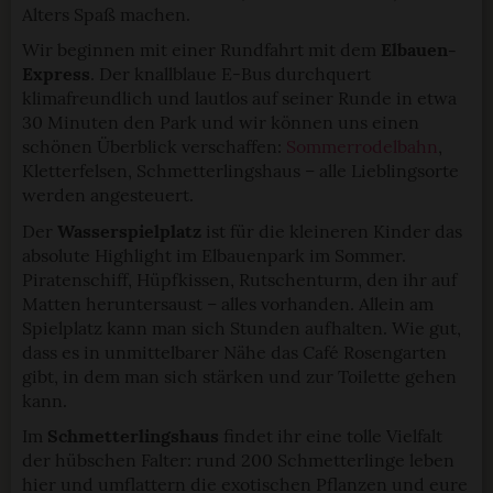
Alters Spaß machen.
Wir beginnen mit einer Rundfahrt mit dem
Elbauen-
Express
. Der knallblaue E-Bus durchquert
klimafreundlich und lautlos auf seiner Runde in etwa
30 Minuten den Park und wir können uns einen
schönen Überblick verschaffen:
Sommerrodelbahn
,
Kletterfelsen, Schmetterlingshaus – alle Lieblingsorte
werden angesteuert.
Der
Wasserspielplatz
ist für die kleineren Kinder das
absolute Highlight im Elbauenpark im Sommer.
Piratenschiff, Hüpfkissen, Rutschenturm, den ihr auf
Matten heruntersaust – alles vorhanden. Allein am
Spielplatz kann man sich Stunden aufhalten. Wie gut,
dass es in unmittelbarer Nähe das Café Rosengarten
gibt, in dem man sich stärken und zur Toilette gehen
kann.
Im
Schmetterlingshaus
findet ihr eine tolle Vielfalt
der hübschen Falter: rund 200 Schmetterlinge leben
hier und umflattern die exotischen Pflanzen und eure