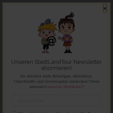
Direkt
×
zum
Men
Inhalt
Familienurlaub in Deutschland
Anzeige
Unseren StadtLandTour Newsletter
abonnieren!
Ihr möchtet mehr Reisetipps, Aktivitäten,
Unterkünfte und Gewinnspiele entdecken? Dann
abonniert
unseren Newsletter
!