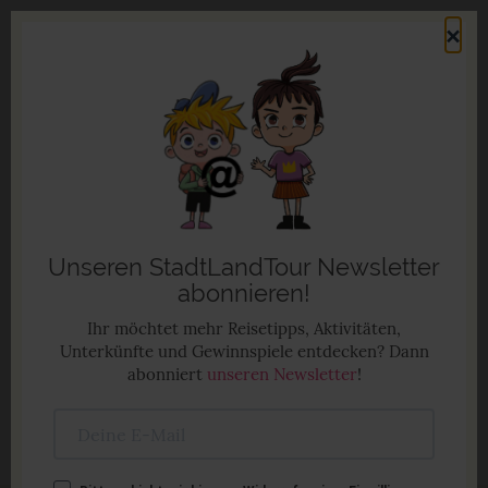
Direkt
×
zum
Men
Inhalt
Familienurlaub in Deutschland
Anzeige
Unseren StadtLandTour Newsletter
abonnieren!
Ihr möchtet mehr Reisetipps, Aktivitäten,
Unterkünfte und Gewinnspiele entdecken? Dann
abonniert
unseren Newsletter
!