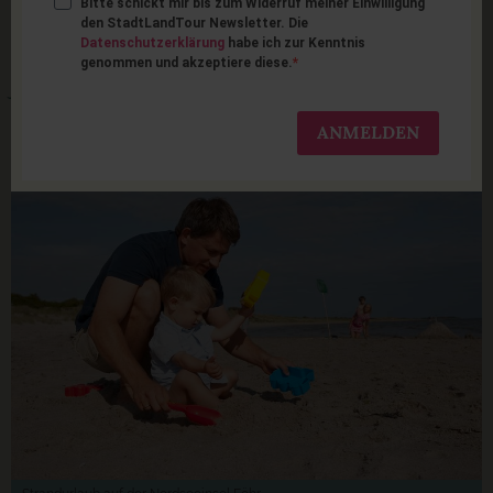
Bitte schickt mir bis zum Widerruf meiner Einwilligung
Föhr mit Kindern: 19 tolle
den StadtLandTour Newsletter. Die
Datenschutzerklärung
habe ich zur Kenntnis
genommen und akzeptiere diese.
Ausflugsideen für
Familien
ANMELDEN