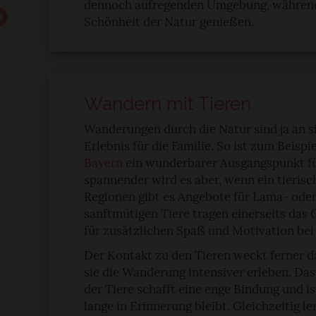
dennoch aufregenden Umgebung, während 
Schönheit der Natur genießen.
pressum
Wandern mit Tieren
Familienurlaub gut planen:
Potsdamer Pla
Welche Hoteldetails Eltern
Was ihr rund
Wanderungen durch die Natur sind ja an s
vor der Buchung prüfen
Potsdamer Pla
Erlebnis für die Familie. So ist zum Beispi
sollten
könnt
Bayern
ein wunderbarer Ausgangspunkt fü
spannender wird es aber, wenn ein tierische
Regionen gibt es Angebote für Lama- ode
sanftmütigen Tiere tragen einerseits das
für zusätzlichen Spaß und Motivation bei
Der Kontakt zu den Tieren weckt ferner da
sie die Wanderung intensiver erleben. D
der Tiere schafft eine enge Bindung und is
lange in Erinnerung bleibt. Gleichzeitig l