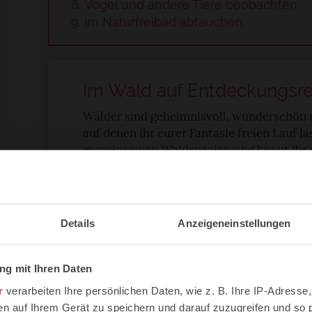
Vögel und andere Tiere beobachten
Im Naturfreibad abtauchen
Im Wald auf Entdeckungsr
Wälder sind geheimnisvoll, wunderschön un
auf denen ihr eurer Fantasie freien Lauf l
gemeinsamen Waldspaziergang könnt ihr s
entdecken: geheimnisvolle Pfade, knorri
und meist könnt ihr Waldbewohner wie E
und Frösche
sehen
. Wenn ihr nicht zu lau
spannend wird ein Waldspaziergang mit e
Details
Anzeigeneinstellungen
eige
einer Schatzsuche
.
Oder habt ihr schonmal Waldbingo gespi
g mit Ihren Daten
Kategorien fest (zwei blaue Blumen, einen
s
Spinne...). Vielleicht schreibt ihr ja alles 
r
verarbeiten Ihre persönlichen Daten, wie z. B. Ihre IP-Adresse,
Dinge gefunden hat, ruft: Bingo! Und hat 
en auf Ihrem Gerät zu speichern und darauf zuzugreifen und so 