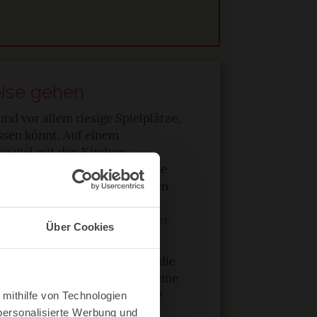
eise gehen
d vor allem riesige Spielplätze,
assen könnt. Auf einem
o viel mit den Kindern
ge Bäume, umgestürzte Stämme
ichhörnchen, Vögel, Schnecken
t seid natürlich. Besonders
iner
kleinen Schnitzeljagd oder
Über Cookies
elt?
Dafür legt ihr zu Beginn die
 Pilz, etwas Gelbes, Wasser, eine
auf einen Zettel. Wer zuerst alle
 mithilfe von Technologien
natürlich gewonnen.
personalisierte Werbung und