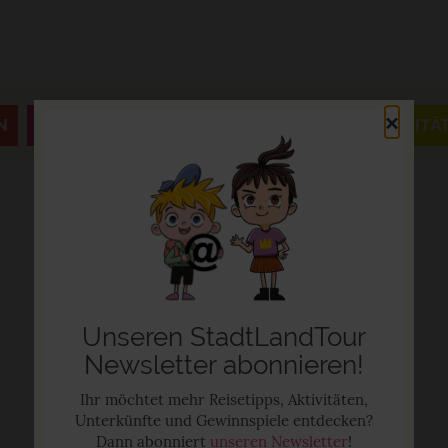
×
N
JAHRESZEITEN & FESTE
AUSFLÜGE & AKTIVITÄ
Unseren StadtLandTour
Newsletter abonnieren!
Ihr möchtet mehr Reisetipps, Aktivitäten,
Unterkünfte und Gewinnspiele entdecken?
Dann abonniert
unseren Newsletter
!