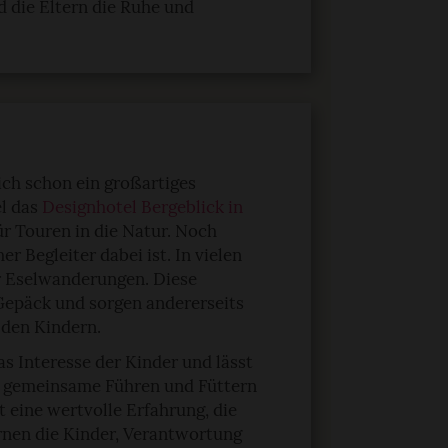
die Eltern die Ruhe und
Familienurlaub Deutschland
günstig: Die besten Tipps z
Reisen mit Kindern
tz mit Kindern:
 um den
ich schon ein großartiges
tz alles erleben
el das
Designhotel Bergeblick in
r Touren in die Natur. Noch
r Begleiter dabei ist. In vielen
r Eselwanderungen. Diese
 Gepäck und sorgen andererseits
 den Kindern.
s Interesse der Kinder und lässt
as gemeinsame Führen und Füttern
t eine wertvolle Erfahrung, die
ernen die Kinder, Verantwortung