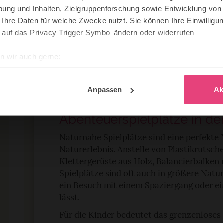
ung und Inhalten, Zielgruppenforschung sowie Entwicklung von
Viele Wälder warten zudem mit Lehrpfaden
 Ihre Daten für welche Zwecke nutzt. Sie können Ihre Einwilligun
Kinder mehr über die Natur und die Regio
 auf das Privacy Trigger Symbol ändern oder widerrufen
aufregend sind Waldbesuche bei Nacht, be
schleicht und den Geräuschen des Waldes 
n wir auch gerne:
lauschen könnt.
re geografische Lage erfassen, welche bis auf einige Meter gen
es Scannen nach bestimmten Merkmalen (Fingerprinting) identifi
Anpassen
Ak
ie Ihre persönlichen Daten verarbeitet werden, und legen Sie I
Abenteuerspielplätze in de
et Cookies
Naturnahe Spielplätze sind eine perfekte
Naturerlebnis. Anstelle von Plastikrutsch
dig, während andere nicht notwendig sind, jedoch helfen das O
Klettergerüste aus Holz, Balancierbalken
ben. Du kannst in den Einsatz der nicht notwendigen Cookies mit 
Spielplätze sind oft auch in größere Natu
inwilligen oder dich per Klick auf »Anpassen« anders entscheide
ein Besuch mit einem Spaziergang oder e
on dir ausgewählten Cookies. Du kannst diese Einstellungen jed
lässt.
abwählen. Weitere Hinweise zu den verwendeten Verfahren und Beg
Für die Kinder bedeutet das grenzenloses S
Statistik«) erhältst du in der Datenschutzerklärung.