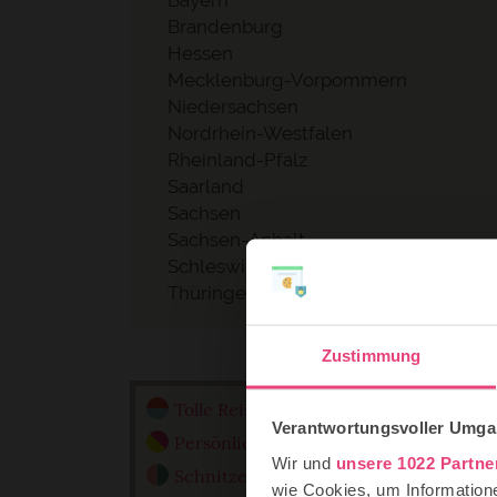
Bayern
Brandenburg
Hessen
Mecklenburg-Vorpommern
Niedersachsen
Nordrhein-Westfalen
Rheinland-Pfalz
Saarland
Sachsen
Sachsen-Anhalt
Schleswig-Holstein
Thüringen
Zustimmung
Anz
Tolle Reisetipps für Familien
Verantwortungsvoller Umgan
Persönlich recherchierte Ausflugstipp
Wir und
unsere 1022 Partne
Schnitzeljagden für Kinder
wie Cookies, um Information