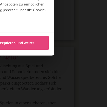
 Angeboten zu ermöglichen.
 auf, auf denen ihr und die
g jederzeit über die Cookie-
n erfahren könnt. Besonders
i denen ihr durch den Wald
und der Tiere bei Nacht
au sein können
zieren
zeptieren und weiter
hre Präferenzen im
Abschnitt
r Natur
 Mischung aus Spiel und
en und Schaukeln finden sich hier
nlineangebot zu verbessern
 und Wasserspielbereiche. Solche
dem Klick auf die
rparks eingebettet, sodass sich
n. Die Einwilligung umfasst
iner kleinen Wanderung verbinden
erzeit aufrufen und Cookies
rifflichkeiten (z.B.
pielen in einer sicheren, aber