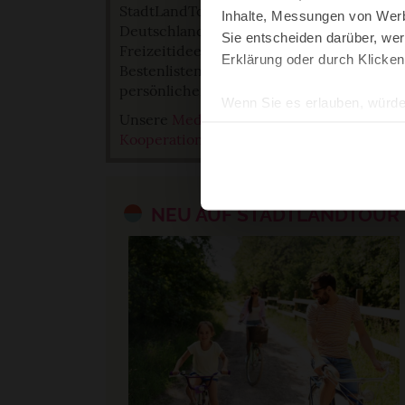
StadtLandTour – Familienurlaub in
Inhalte, Messungen von Werb
Deutschland hat Reisetipps und
Sie entscheiden darüber, wer
Freizeitideen für Familien mit Kindern in
Erklärung oder durch Klicken
Bestenlisten. Lest hier unsere
persönlichen Favoriten in Listen.
Wenn Sie es erlauben, würde
Unsere
Mediadaten für Partner und
Informationen über Ih
Kooperationen
.
Ihr Gerät durch aktiv
Erfahren Sie mehr darüber, w
Einzelheiten
fest.
NEU AUF STADTLANDTOUR
StadtLandTour.de verwend
Einige von ihnen sind notwen
und wirtschaftlich zu betrei
Schaltfläche »Akzeptieren« e
alle vorausgewählten, bzw. v
auch nachträglich jederzeit 
»Cookies«, »Marketing« und »