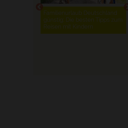
Datenschutzerklärung
|
Im
Familienurlaub Deutschland
günstig: Die besten Tipps zum
Reisen mit Kindern
mit Kindern:
 den
alles erleben