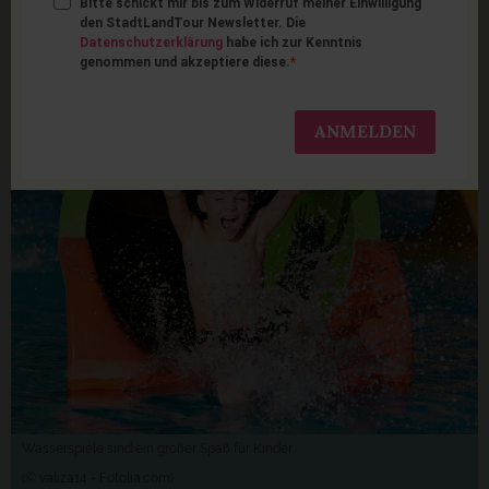
Bitte schickt mir bis zum Widerruf meiner Einwilligung
10 tolle Wasserspiele für
den StadtLandTour Newsletter. Die
Datenschutzerklärung
habe ich zur Kenntnis
genommen und akzeptiere diese.
Kinder
ANMELDEN
Wasserspiele sind ein großer Spaß für Kinder
(© valiza14 - Fotolia.com)