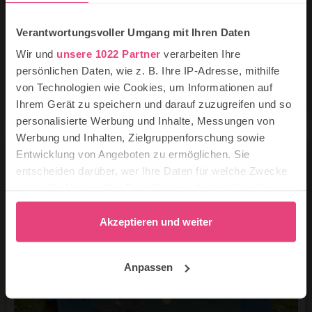
Tischtennisbälle legen.
Wer will, kann diese noch mit Nummern markieren,
Verantwortungsvoller Umgang mit Ihren Daten
damit man Punkte sammeln kann. Oder mit lustigen
Wir und
unsere 1022 Partner
verarbeiten Ihre
und traurigen Gesichtern bemalen. Wer ein trauriges
Gesicht getroffen hat, gibt weiter an den nächsten ab.
persönlichen Daten, wie z. B. Ihre IP-Adresse, mithilfe
Jetzt auf die Bälle zielen und versuchen, von den
von Technologien wie Cookies, um Informationen auf
Hälsen zu schießen.
Ihrem Gerät zu speichern und darauf zuzugreifen und so
personalisierte Werbung und Inhalte, Messungen von
Werbung und Inhalten, Zielgruppenforschung sowie
Entwicklung von Angeboten zu ermöglichen. Sie
entscheiden darüber, wer Ihre Daten für welche Zwecke
nutzt. Sie können Ihre Einwilligung jederzeit über die
Cookie-Erklärung oder durch Klicken auf das Privacy
Trigger Symbol ändern oder widerrufen
Akzeptieren und weiter
Wenn Sie es erlauben, würden wir auch gerne:
Anpassen
Informationen über Ihre geografische Lage
erfassen, welche bis auf einige Meter genau sein
können