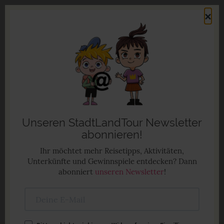
Direkt
×
zum
Men
Inhalt
Familienurlaub in Deutschland
Anzeige
Unseren StadtLandTour Newsletter
abonnieren!
Ihr möchtet mehr Reisetipps, Aktivitäten,
Unterkünfte und Gewinnspiele entdecken? Dann
abonniert
unseren Newsletter
!