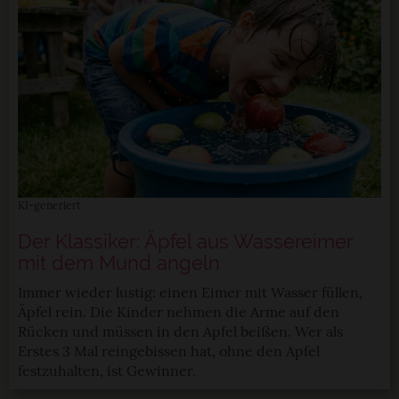
verwendeten Verfahren und Begrifflichkeiten (z.B.
»Cookies«, »Marketing« und »Statistik«) erhältst du in
der Datenschutzerklärung.
Datenschutzerklärung
|
Impressum
KI-generiert
Der Klassiker: Äpfel aus Wassereimer
mit dem Mund angeln
Immer wieder lustig: einen Eimer mit Wasser füllen,
Äpfel rein. Die Kinder nehmen die Arme auf den
Rücken und müssen in den Apfel beißen. Wer als
Erstes 3 Mal reingebissen hat, ohne den Apfel
festzuhalten, ist Gewinner.