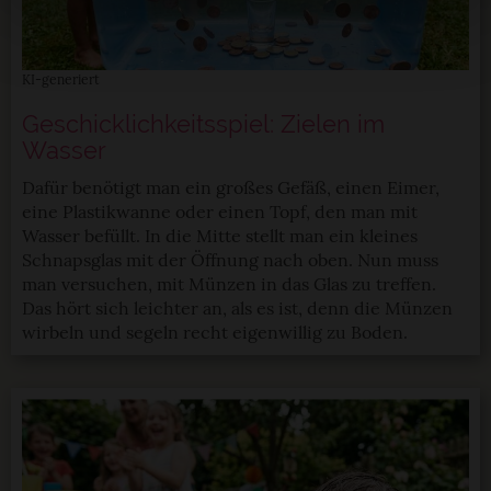
Ihr Gerät durch aktives Scannen nach
bestimmten Merkmalen (Fingerprinting) identifizieren
Erfahren Sie mehr darüber, wie Ihre persönlichen Daten
KI-generiert
verarbeitet werden, und legen Sie Ihre Präferenzen im
Geschicklichkeitsspiel: Zielen im
Abschnitt Einzelheiten
fest.
Wasser
StadtLandTour.de verwendet Cookies
Dafür benötigt man ein großes Gefäß, einen Eimer,
eine Plastikwanne oder einen Topf, den man mit
Einige von ihnen sind notwendig, während andere nicht
Wasser befüllt. In die Mitte stellt man ein kleines
Schnapsglas mit der Öffnung nach oben. Nun muss
notwendig sind, jedoch helfen das Onlineangebot zu
man versuchen, mit Münzen in das Glas zu treffen.
verbessern und wirtschaftlich zu betreiben. Du kannst in
Das hört sich leichter an, als es ist, denn die Münzen
den Einsatz der nicht notwendigen Cookies mit dem Klick
wirbeln und segeln recht eigenwillig zu Boden.
auf die Schaltfläche »Akzeptieren« einwilligen oder dich
per Klick auf »Anpassen« anders entscheiden. Die
Einwilligung umfasst alle vorausgewählten, bzw. von dir
ausgewählten Cookies. Du kannst diese Einstellungen
jederzeit aufrufen und Cookies auch nachträglich
jederzeit abwählen. Weitere Hinweise zu den