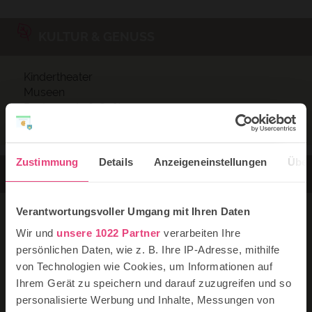
KULTUR & GENUSS
Kindertheater
Museen
Restaurants & Cafés
Veranstaltungen & Events
Zustimmung
Details
Anzeigeneinstellungen
Über
TOP 10 STÄDTE
Verantwortungsvoller Umgang mit Ihren Daten
Berlin
München
Wir und
unsere 1022 Partner
verarbeiten Ihre
Hamburg
persönlichen Daten, wie z. B. Ihre IP-Adresse, mithilfe
Köln
von Technologien wie Cookies, um Informationen auf
Düsseldorf
Ihrem Gerät zu speichern und darauf zuzugreifen und so
Dresden
personalisierte Werbung und Inhalte, Messungen von
Frankfurt am Main