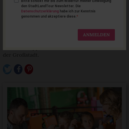
Bitte schickt mir bis zum Widerruf meiner Einwilligung
Restaurants & Cafés für
den StadtLandTour Newsletter. Die
Datenschutzerklärung
habe ich zur Kenntnis
Familien in Deutschland
genommen und akzeptiere diese.
Kindercafés mit Spielecke, Event-Restaurants und
ANMELDEN
gute Eisdielen - StadtLandTour hat
Restauranttipps für Familien auf dem Land und in
der Großstadt.