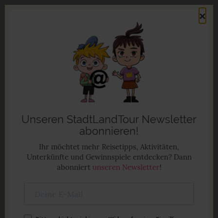
Direkt
×
zum
Men
Inhalt
Familienurlaub in Deutschland
Anzeige
Unseren StadtLandTour Newsletter
abonnieren!
Ihr möchtet mehr Reisetipps, Aktivitäten,
Unterkünfte und Gewinnspiele entdecken? Dann
abonniert
unseren Newsletter
!