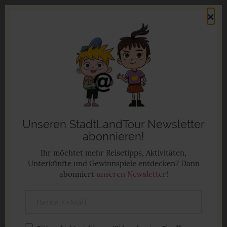
Direkt
×
zum
Men
Inhalt
Familienurlaub in Deutschland
Anzeige
Unseren StadtLandTour Newsletter
abonnieren!
Ihr möchtet mehr Reisetipps, Aktivitäten,
Unterkünfte und Gewinnspiele entdecken? Dann
abonniert
unseren Newsletter
!