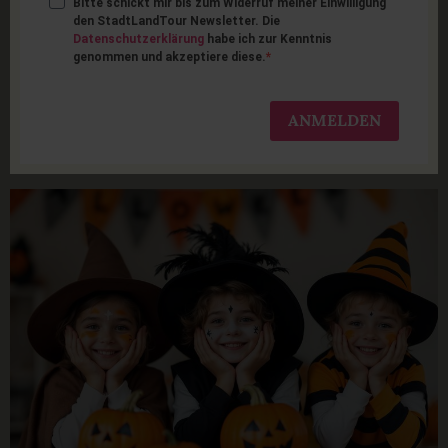
Bitte schickt mir bis zum Widerruf meiner Einwilligung
Die besten Orte für ein
den StadtLandTour Newsletter. Die
Datenschutzerklärung
habe ich zur Kenntnis
genommen und akzeptiere diese.
schaurig-schönes
Halloween mit Kindern in
ANMELDEN
Hamburg und Umgebung