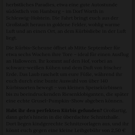
herbstliches Paradies, etwa eine gute Autostunde
südöstlich von Hamburg – im Dorf Worth in
Schleswig-Holstein. Die Fahrt bringt euch aus der
Großstadt heraus in goldene Felder, wohlig warme
Luft und an einen Ort, an dem Kürbisliebe in der Luft
liegt.
Die Kürbis-Scheune öffnet ab Mitte September für
etwa sechs Wochen ihre Tore – ideal für einen Ausflug
an Halloween. Ihr kommt auf den Hof, vorbei an
schwarz-weißen Kühen und dem Duft von frischer
Erde. Das Laub raschelt um eure Füße, während ihr
euch durch eine bunte Auswahl von über 140
Kürbissorten bewegt – von kleinen Speisekürbissen
bis zu beeindruckenden Riesenklobiganten, die später
eine echte Grusel-Pumpkin-Show abgeben können.
Habt ihr den perfekten Kürbis gefunden?
Großartig,
dann geht’s hinein in die überdachte Schnitzhalle.
Dort liegen kindgerechte Schnitzvorlagen aus, und ihr
könnt euch gegen eine kleine Leihgebühr von 2,50 €