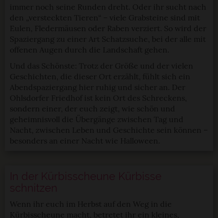
per Klick auf »Anpassen« anders entscheiden. Die
immer noch seine Runden dreht. Oder ihr sucht nach
den „versteckten Tieren“ – viele Grabsteine sind mit
Einwilligung umfasst alle vorausgewählten, bzw. von dir
Eulen, Fledermäusen oder Raben verziert. So wird der
ausgewählten Cookies. Du kannst diese Einstellungen
Spaziergang zu einer Art Schatzsuche, bei der alle mit
jederzeit aufrufen und Cookies auch nachträglich
offenen Augen durch die Landschaft gehen.
jederzeit abwählen. Weitere Hinweise zu den
verwendeten Verfahren und Begrifflichkeiten (z.B.
Und das Schönste: Trotz der Größe und der vielen
»Cookies«, »Marketing« und »Statistik«) erhältst du in
Geschichten, die dieser Ort erzählt, fühlt sich ein
Abendspaziergang hier ruhig und sicher an. Der
der Datenschutzerklärung.
Ohlsdorfer Friedhof ist kein Ort des Schreckens,
sondern einer, der euch zeigt, wie schön und
Datenschutzerklärung
|
Impressum
geheimnisvoll die Übergänge zwischen Tag und
Nacht, zwischen Leben und Geschichte sein können –
besonders an einer Nacht wie Halloween.
In der Kürbisscheune Kürbisse
schnitzen
Wenn ihr euch im Herbst auf den Weg in die
Kürbisscheune macht, betretet ihr ein kleines,