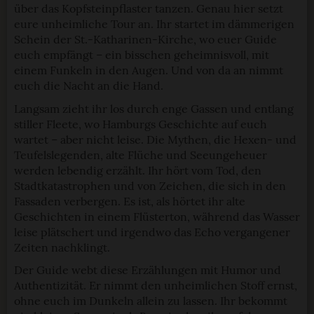
über das Kopfsteinpflaster tanzen. Genau hier setzt
eure unheimliche Tour an. Ihr startet im dämmerigen
Schein der St.-Katharinen-Kirche, wo euer Guide
euch empfängt – ein bisschen geheimnisvoll, mit
einem Funkeln in den Augen. Und von da an nimmt
euch die Nacht an die Hand.
Langsam zieht ihr los durch enge Gassen und entlang
stiller Fleete, wo Hamburgs Geschichte auf euch
wartet – aber nicht leise. Die Mythen, die Hexen- und
Teufelslegenden, alte Flüche und Seeungeheuer
werden lebendig erzählt. Ihr hört vom Tod, den
Stadtkatastrophen und von Zeichen, die sich in den
Fassaden verbergen. Es ist, als hörtet ihr alte
Geschichten in einem Flüsterton, während das Wasser
leise plätschert und irgendwo das Echo vergangener
Zeiten nachklingt.
Der Guide webt diese Erzählungen mit Humor und
Authentizität. Er nimmt den unheimlichen Stoff ernst,
ohne euch im Dunkeln allein zu lassen. Ihr bekommt