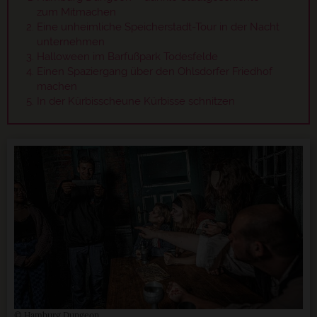
zum Mitmachen
Eine unheimliche Speicherstadt-Tour in der Nacht
unternehmen
Halloween im Barfußpark Todesfelde
Einen Spaziergang über den Ohlsdorfer Friedhof
machen
In der Kürbisscheune Kürbisse schnitzen
© Hamburg Dungeon