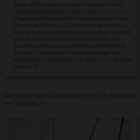
Stadt, auf dem Land, an ungewöhnlichen Orten
verbessern und wirtschaftlich zu betreiben. Du kannst in
und auf großen Bühnen finden dann in Kiel und
den Einsatz der nicht notwendigen Cookies mit dem Klick
Umgebung die klassischen Sommerkonzerte statt.
auf die Schaltfläche »Akzeptieren« einwilligen oder dich
Es lohnt sich dann auch, aufs Land rauszufahren
per Klick auf »Anpassen« anders entscheiden. Die
und sich ein paar Veranstaltungen z.B. im Kuhstall
Einwilligung umfasst alle vorausgewählten, bzw. von dir
oder in einer Bauernscheune anzuhören. Für
ausgewählten Cookies. Du kannst diese Einstellungen
Familien mit Kindern gibt während des Festivals
Trommel-Workshops, Liedernachmittage und
jederzeit aufrufen und Cookies auch nachträglich
Instrumenten-Workshops. Ein Blick ins Programm
jederzeit abwählen. Weitere Hinweise zu den
lohnt sich!
verwendeten Verfahren und Begrifflichkeiten (z.B.
»Cookies«, »Marketing« und »Statistik«) erhältst du in
der Datenschutzerklärung.
Die schönsten Kiel Reisetipps für Familien
Datenschutzerklärung
|
Impressum
im Überblick