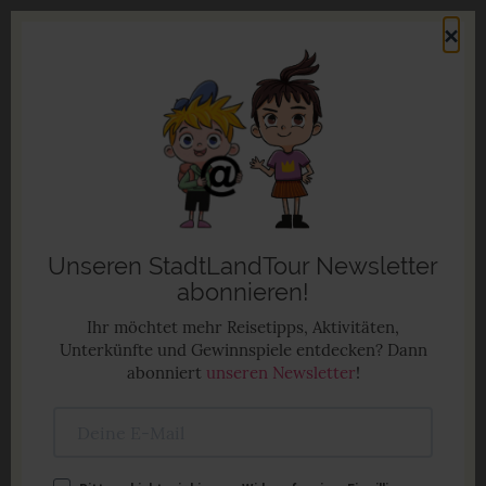
Direkt
×
zum
Men
Inhalt
Familienurlaub in Deutschland
Anzeige
Unseren StadtLandTour Newsletter
abonnieren!
Ihr möchtet mehr Reisetipps, Aktivitäten,
Unterkünfte und Gewinnspiele entdecken? Dann
abonniert
unseren Newsletter
!