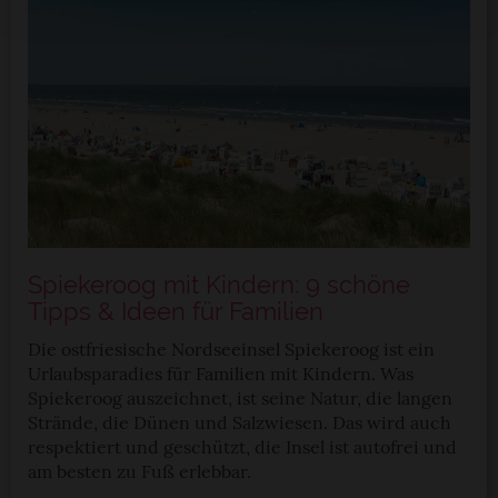
Erfahren Sie mehr darüber, wie Ihre persönlichen Daten
verarbeitet werden, und legen Sie Ihre Präferenzen im
Abschnitt Einzelheiten
fest.
StadtLandTour.de verwendet Cookies
Einige von ihnen sind notwendig, während andere nicht
notwendig sind, jedoch helfen das Onlineangebot zu
verbessern und wirtschaftlich zu betreiben. Du kannst in
den Einsatz der nicht notwendigen Cookies mit dem Klick
Spiekeroog mit Kindern: 9 schöne
auf die Schaltfläche »Akzeptieren« einwilligen oder dich
Tipps & Ideen für Familien
per Klick auf »Anpassen« anders entscheiden. Die
Die ostfriesische Nordseeinsel Spiekeroog ist ein
Einwilligung umfasst alle vorausgewählten, bzw. von dir
Urlaubsparadies für Familien mit Kindern. Was
ausgewählten Cookies. Du kannst diese Einstellungen
Spiekeroog auszeichnet, ist seine Natur, die langen
jederzeit aufrufen und Cookies auch nachträglich
Strände, die Dünen und Salzwiesen. Das wird auch
jederzeit abwählen. Weitere Hinweise zu den
respektiert und geschützt, die Insel ist autofrei und
verwendeten Verfahren und Begrifflichkeiten (z.B.
am besten zu Fuß erlebbar.
»Cookies«, »Marketing« und »Statistik«) erhältst du in