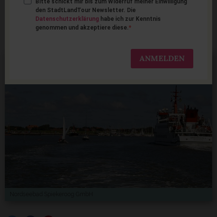
Bitte schickt mir bis zum Widerruf meiner Einwilligung
Familienurlaub auf
den StadtLandTour Newsletter. Die
Datenschutzerklärung
habe ich zur Kenntnis
Spiekeroog
genommen und akzeptiere diese.
ANMELDEN
Nordseebad Spiekeroog GmbH