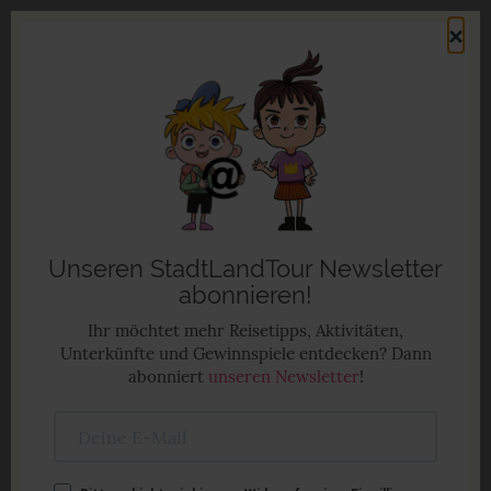
Direkt
×
zum
Men
Inhalt
Familienurlaub in Deutschland
Anzeige
Unseren StadtLandTour Newsletter
abonnieren!
Ihr möchtet mehr Reisetipps, Aktivitäten,
Unterkünfte und Gewinnspiele entdecken? Dann
abonniert
unseren Newsletter
!