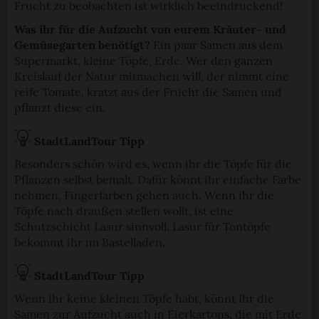
Frucht zu beobachten ist wirklich beeindruckend!
StadtLandTour.de verwendet Cookies
Was ihr für die Aufzucht von eurem Kräuter- und
Gemüsegarten benötigt?
Ein paar Samen aus dem
Einige von ihnen sind notwendig, während andere nicht
Supermarkt, kleine Töpfe, Erde. Wer den ganzen
Kreislauf der Natur mitmachen will, der nimmt eine
notwendig sind, jedoch helfen das Onlineangebot zu
reife Tomate, kratzt aus der Frucht die Samen und
verbessern und wirtschaftlich zu betreiben. Du kannst in
pflanzt diese ein.
den Einsatz der nicht notwendigen Cookies mit dem Klick
auf die Schaltfläche »Akzeptieren« einwilligen oder dich
StadtLandTour Tipp
per Klick auf »Anpassen« anders entscheiden. Die
Einwilligung umfasst alle vorausgewählten, bzw. von dir
Besonders schön wird es, wenn ihr die Töpfe für die
Pflanzen selbst bemalt. Dafür könnt ihr einfache Farbe
ausgewählten Cookies. Du kannst diese Einstellungen
nehmen, Fingerfarben gehen auch. Wenn ihr die
jederzeit aufrufen und Cookies auch nachträglich
Töpfe nach draußen stellen wollt, ist eine
jederzeit abwählen. Weitere Hinweise zu den
Schutzschicht Lasur sinnvoll. Lasur für Tontöpfe
verwendeten Verfahren und Begrifflichkeiten (z.B.
bekommt ihr im Bastelladen.
»Cookies«, »Marketing« und »Statistik«) erhältst du in
der Datenschutzerklärung.
StadtLandTour Tipp
Wenn ihr keine kleinen Töpfe habt, könnt ihr die
Datenschutzerklärung
|
Impressum
Samen zur Aufzucht auch in Eierkartons, die mit Erde