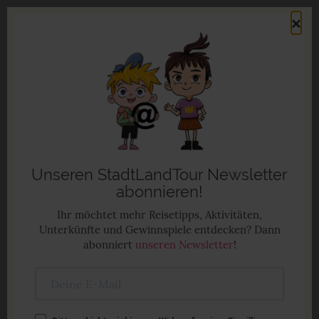
Direkt
×
zum
Men
Inhalt
Familienurlaub in Deutschland
Anzeige
Unseren StadtLandTour Newsletter
abonnieren!
Ihr möchtet mehr Reisetipps, Aktivitäten,
Unterkünfte und Gewinnspiele entdecken? Dann
abonniert
unseren Newsletter
!