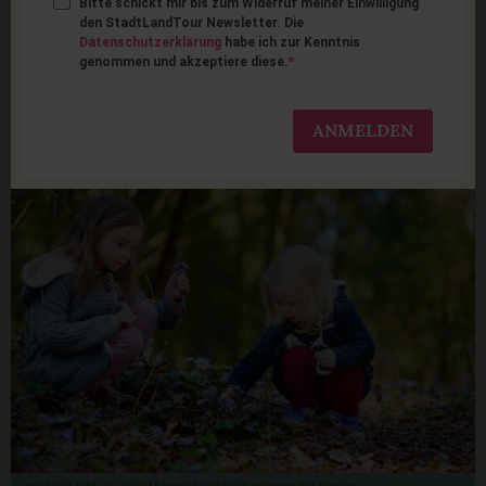
Bitte schickt mir bis zum Widerruf meiner Einwilligung
6 kreative
den StadtLandTour Newsletter. Die
Datenschutzerklärung
habe ich zur Kenntnis
genommen und akzeptiere diese.
Beschäftigungen mit
Kindern für draußen
ANMELDEN