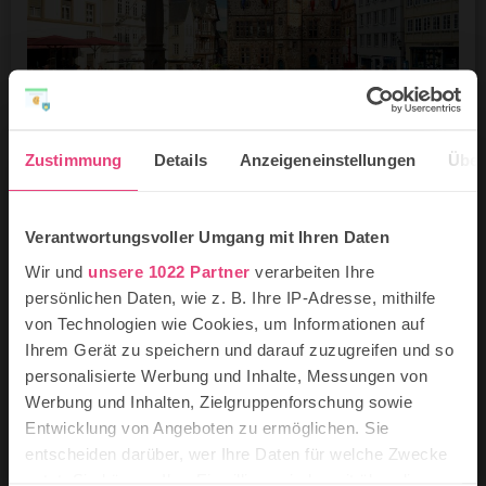
Zustimmung
Details
Anzeigeneinstellungen
Über
Marburg mit Kindern: 8 schöne
Verantwortungsvoller Umgang mit Ihren Daten
Ausflugsideen für Familien
Wir und
unsere 1022 Partner
verarbeiten Ihre
Die hessische Universitätsstadt mit ihren
persönlichen Daten, wie z. B. Ihre IP-Adresse, mithilfe
Fachwerkhäusern, den engen Gassen und
von Technologien wie Cookies, um Informationen auf
historischen Gebäuden ist ein toller Ort für eine
Ihrem Gerät zu speichern und darauf zuzugreifen und so
Reise mit Kindern! Neben ihrer altehrwürdigen
personalisierte Werbung und Inhalte, Messungen von
Herrlichkeit ist Marburg nämlich auch eine
Werbung und Inhalten, Zielgruppenforschung sowie
lebendige Studentenstadt mit vielen Cafés, Bars,
kleinen Geschäften und einem vielseitigen
Entwicklung von Angeboten zu ermöglichen. Sie
Kulturprogramm.
entscheiden darüber, wer Ihre Daten für welche Zwecke
nutzt. Sie können Ihre Einwilligung jederzeit über die