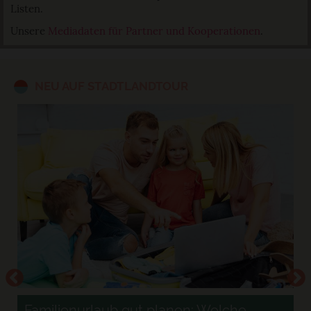
Listen.
Unsere
Mediadaten für Partner und Kooperationen
.
NEU AUF STADTLANDTOUR
Familienurlaub gut planen: Welche