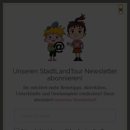
Direkt
×
zum
Men
Inhalt
Familienurlaub in Deutschland
Anzeige
Unseren StadtLandTour Newsletter
abonnieren!
Ihr möchtet mehr Reisetipps, Aktivitäten,
Unterkünfte und Gewinnspiele entdecken? Dann
abonniert
unseren Newsletter
!