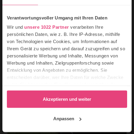
Verantwortungsvoller Umgang mit Ihren Daten
Wir und
unsere 1022 Partner
verarbeiten Ihre
persönlichen Daten, wie z. B. Ihre IP-Adresse, mithilfe
Rodeln im Harz: die besten Orte zum
von Technologien wie Cookies, um Informationen auf
Schlittenfahren
Ihrem Gerät zu speichern und darauf zuzugreifen und so
personalisierte Werbung und Inhalte, Messungen von
Wer im Winter im Harz mit Kindern Urlaub macht,
Werbung und Inhalten, Zielgruppenforschung sowie
der findet hier nicht nur die schönsten
Winterwanderwege, Skipisten, sondern natürlich
Entwicklung von Angeboten zu ermöglichen. Sie
auch tolle Rodelbahnen und Rodelberge für euren
entscheiden darüber, wer Ihre Daten für welche Zwecke
Winterurlaub. Im Harz braucht es nicht viel Schnee,
nutzt. Sie können Ihre Einwilligung jederzeit über die
damit ihr Schlittenfahren könnt – schon eine dünne
Cookie-Erklärung oder durch Klicken auf das Privacy
Schneedecke ist ausreichend für das große
Trigger Symbol ändern oder widerrufen
Akzeptieren und weiter
Schneevergnügen.
Wenn Sie es erlauben, würden wir auch gerne:
Anpassen
Informationen über Ihre geografische Lage
erfassen, welche bis auf einige Meter genau sein