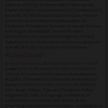
teilweise sehr eng, Kutschen rattern über das alte
Kopfsteinpflaster und transportieren Touristen durch
die Stadt. Ihr könnt euren Kindern zeigen, was eine
Kemenate ist, und diese mittelalterlichen, gut
erhaltenen Wohnhäuser bewundern, das alte Rathaus
besichtigen, die Marktkirche und den alten
Marktbrunnen mit seinen Bronzefiguren. Viermal
täglich spielt das Glockenspiel am Kaiserringhaus, bei
dem alle Besucher innehalten und zuschauen.
Wo liegt Goslar?
In
Niedersachsen
an der Grenze zu
Sachsen-Anhalt
.
Goslar wird auf der einen Seite vom
Harz
begrenzt
und von der anderen Seite vom niedersächsischen
Bergland. Das waldreiche Gebiet des Harly befindet
sich nordöstlich von Goslar. Durch Goslar fließt die
Oker. Berge, Wälder, Täler und Flusslandschaften
umgeben die Stadt. Kurz gesagt: in Goslar ist es
wunderschön und rundherum ebenso. In der
Umgebung könnt ihr bestens wandern, spazieren und