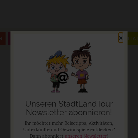
×
N
JAHRESZEITEN & FESTE
AUSFLÜGE & AKTIVITÄ
Unseren StadtLandTour
Newsletter abonnieren!
Ihr möchtet mehr Reisetipps, Aktivitäten,
Unterkünfte und Gewinnspiele entdecken?
Dann abonniert
unseren Newsletter
!