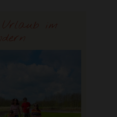
 Urlaub im
ndern