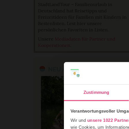
StadtLandTour – Familienurlaub in
Deutschland hat Reisetipps und
Freizeitideen für Familien mit Kindern in
Bestenlisten. Lest hier unsere
persönlichen Favoriten in Listen.
Unsere
Mediadaten für Partner und
Kooperationen
.
NEU AUF STADTLANDTOUR
Zustimmung
Verantwortungsvoller Umgan
Wir und
unsere 1022 Partne
wie Cookies, um Information