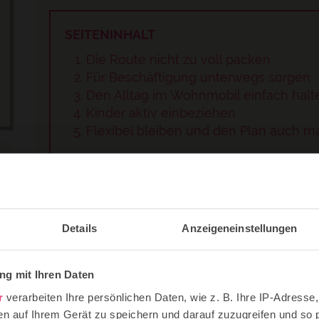
SEITENINHALT
Die Route nicht zu voll packen
Für Beschäftigung unterwegs sorgen
Den Alltag im Wohnmobil einfach halt
Kinder aktiv einbeziehen
Flexibel bleiben und den Plan auch m
Die Route nicht zu voll pac
Beim Wohnmobilurlaub gilt: Weniger ist o
Details
Anzeigeneinstellungen
es sinnvoll, die Tagesetappen eher kurz zu
spontane Stopps einzuplanen.
g mit Ihren Daten
Plant lieber weniger Ziele ein und bleibt 
r
verarbeiten Ihre persönlichen Daten, wie z. B. Ihre IP-Adresse,
So entsteht kein Zeitdruck, und ihr könn
en auf Ihrem Gerät zu speichern und darauf zuzugreifen und so 