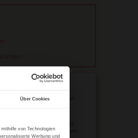
en
al ändern
ken
ft mehr. Gerade mit Kindern ist
Über Cookies
 halten und genug Zeit für
dafür etwas länger an einem Ort.
 mithilfe von Technologien
t auch mal spontan einen Badesee
personalisierte Werbung und