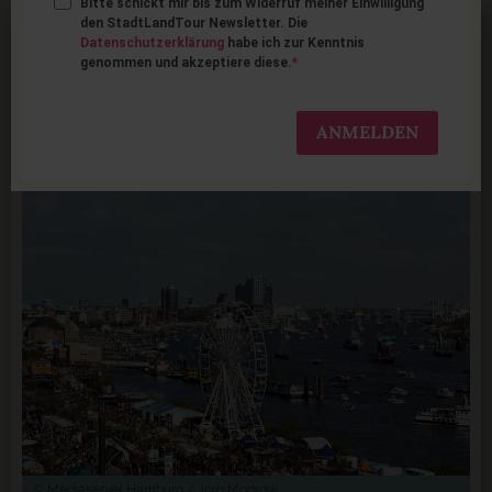
Bitte schickt mir bis zum Widerruf meiner Einwilligung
den StadtLandTour Newsletter. Die
Hafengeburtstag in
Datenschutzerklärung
habe ich zur Kenntnis
genommen und akzeptiere diese.
Hamburg mit Kindern
2026
ANMELDEN
© Mediaserver Hamburg / Jörg Modrow