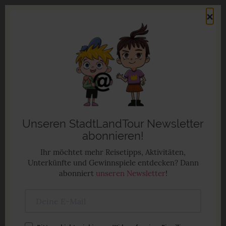
Direkt
×
zum
Men
Inhalt
Familienurlaub in Deutschland
Anzeige
Unseren StadtLandTour Newsletter
abonnieren!
Ihr möchtet mehr Reisetipps, Aktivitäten,
Unterkünfte und Gewinnspiele entdecken? Dann
abonniert
unseren Newsletter
!