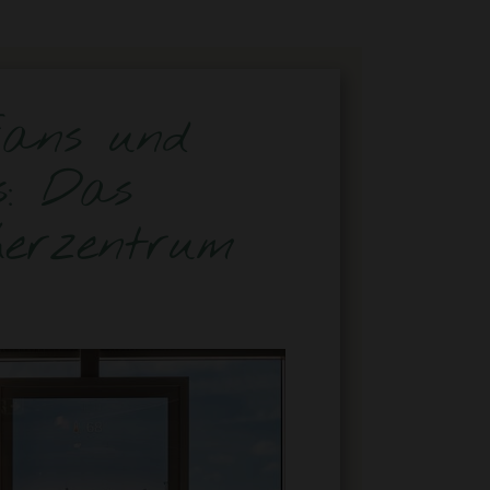
Fans und
s: Das
herzentrum