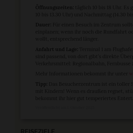
Öffnungszeiten:
täglich 10 bis 18 Uhr. Es 
10 bis 13.30 Uhr) und Nachmittag (14.30 bi
Dauer:
Für einen Besuch im Zentrum sollte
einplanen; wenn ihr noch die Rundfahrt o
wollt, entsprechend länger.
Anfahrt und Lage:
Terminal 1 am Flughafe
sind passend, von dort gibt’s direkte Über
Verkehrsmittel: Regionalbahn, Fernbusse 
Mehr Informationen bekommt ihr unter
w
Tipp:
Das Besucherzentrum ist ein toller 
mit Kindern! Wenn es draußen regnet, stü
bekommt ihr hier gut temperiertes Enter
Veröffentlicht am 1. Oktober 2025
REISEZIELE