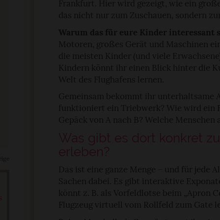
Frankfurt. Hier wird gezeigt, wie ein groß
das nicht nur zum Zuschauen, sondern z
Warum das für eure Kinder interessant s
Motoren, großes Gerät und Maschinen ein
die meisten Kinder (und viele Erwachsen
Kindern könnt ihr einen Blick hinter die K
Welt des Flughafens lernen.
Gemeinsam bekommt ihr unterhaltsame A
funktioniert ein Triebwerk? Wie wird ein
Gepäck von A nach B? Welche Menschen 
Was gibt es dort konkret z
erleben?
eige
Das ist eine ganze Menge – und für jede A
Sachen dabei. Es gibt interaktive Expona
könnt z. B. als Vorfeldlotse beim „Apron 
s
Flugzeug virtuell vom Rollfeld zum Gate le