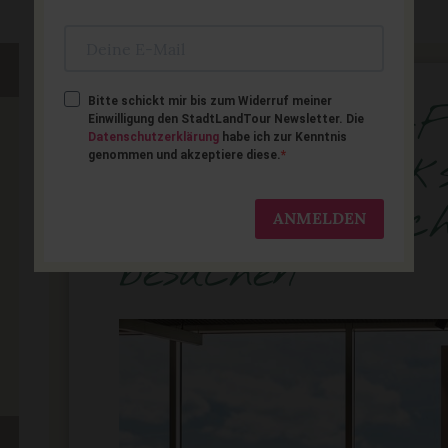
Bitte schickt mir bis zum Widerruf meiner
Für Flugzeug-
Einwilligung den StadtLandTour Newsletter. Die
Datenschutzerklärung
habe ich zur Kenntnis
Technik-Freak
genommen und akzeptiere diese.
Fraport Besuc
ANMELDEN
besuchen