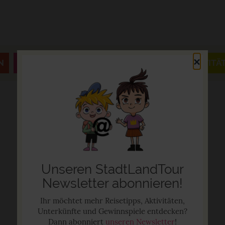
×
N
JAHRESZEITEN & FESTE
AUSFLÜGE & AKTIVITÄ
Unseren StadtLandTour
Newsletter abonnieren!
Ihr möchtet mehr Reisetipps, Aktivitäten,
Unterkünfte und Gewinnspiele entdecken?
Dann abonniert
unseren Newsletter
!