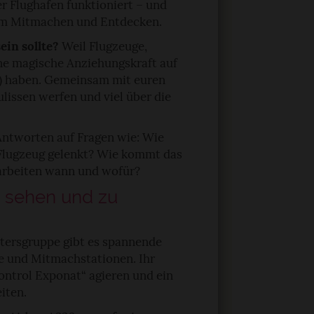
er Flughafen funktioniert – und
um Mitmachen und Entdecken.
ein sollte?
Weil Flugzeuge,
e magische Anziehungskraft auf
e) haben. Gemeinsam mit euren
ulissen werfen und viel über die
ntworten auf Fragen wie: Wie
 Flugzeug gelenkt? Wie kommt das
arbeiten wann und wofür?
u sehen und zu
ltersgruppe gibt es spannende
te und Mitmachstationen. Ihr
Control Exponat“ agieren und ein
iten.