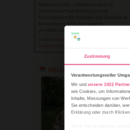
StadtLandTour – Familienurlaub in
Deutschland hat Reisetipps und
Freizeitideen für Familien mit Kindern in
Bestenlisten. Lest hier unsere
persönlichen Favoriten in Listen.
Unsere
Mediadaten für Partner und
Kooperationen
.
Zustimmung
NEU AUF STADTLANDTOUR
Verantwortungsvoller Umgan
Wir und
unsere 1022 Partne
wie Cookies, um Information
Inhalte, Messungen von Werb
Sie entscheiden darüber, wer
Erklärung oder durch Klicken
Wenn Sie es erlauben, würde