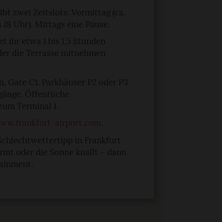
gibt zwei Zeitslots: Vormittag (ca.
s 18 Uhr). Mittags eine Pause.
t ihr etwa 1 bis 1,5 Stunden
der die Terrasse mitnehmen
n, Gate C1. Parkhäuser P2 oder P3
gänge. Öffentliche
zum Terminal 1.
ww.frankfurt-airport.com
.
Schlechtwettertipp in Frankfurt
rmt oder die Sonne knallt – dann
tainment.