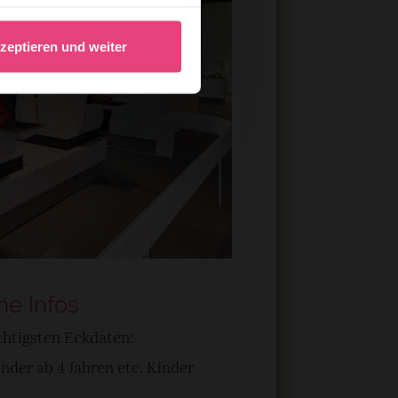
au sein können
zieren
Familienurlaub Deutschland
zeptieren und weiter
hre Präferenzen im
Abschnitt
günstig: Die besten Tipps z
Reisen mit Kindern
tz mit Kindern:
 um den
nlineangebot zu verbessern
tz alles erleben
dem Klick auf die
n. Die Einwilligung umfasst
erzeit aufrufen und Cookies
rifflichkeiten (z.B.
he Infos
chtigsten Eckdaten:
inder ab 4 Jahren etc. Kinder