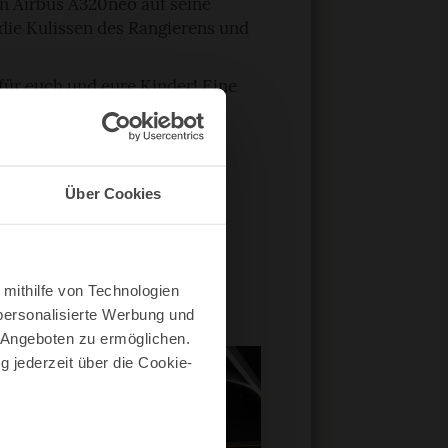
en Airbus A320neo auf seine
 die Kulissen des Rangierens und
 für euch und eure Kinder! Eine
t Live-Flugdaten und globale
s mit 360-Grad-Ansichten
 Interest“.
esucherzentrum, hinter die
Über Cookies
erheitsbereiche, Zoll und
te, Unterrichtsmaterialien,
 mithilfe von Technologien
, Technik, Umwelt und
personalisierte Werbung und
n.
 Angeboten zu ermöglichen.
g jederzeit über die Cookie-