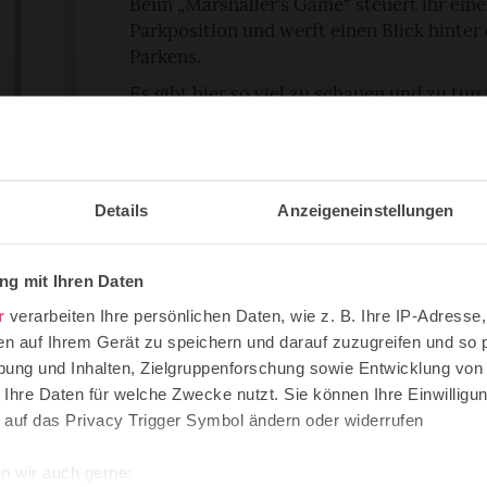
Beim „Marshaller’s Game“ steuert ihr ein
Parkposition und werft einen Blick hinter
Parkens.
Es gibt hier so viel zu schauen und zu tun
große Bildschirmwand (28 Monitore!) zeig
Verbindungen. Das Modell des Flughafen
erkundet ihr mit Tablets über 80 „Points of
Überhaupt ermöglicht euch das Fraport B
Details
Anzeigeneinstellungen
Kulissen zu blicken, und Einblicke in Sich
Abfertigung zu erlangen.
g mit Ihren Daten
Für Schulklassen gibt es spezielle Angebo
r
verarbeiten Ihre persönlichen Daten, wie z. B. Ihre IP-Adresse,
Rallyes vor Ort, etc. Lernen über Verkehr
en auf Ihrem Gerät zu speichern und darauf zuzugreifen und so 
Nachhaltigkeit kann hier integriert werde
ung und Inhalten, Zielgruppenforschung sowie Entwicklung von
 Ihre Daten für welche Zwecke nutzt. Sie können Ihre Einwilligun
 auf das Privacy Trigger Symbol ändern oder widerrufen
n wir auch gerne: